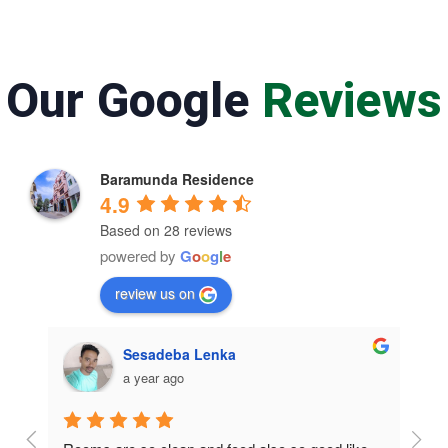
Our Google
Reviews
Baramunda Residence
4.9
Based on 28 reviews
powered by
G
o
o
g
l
e
review us on
Sesadeba Lenka
a year ago