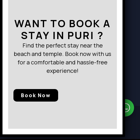
WANT TO BOOK A
STAY IN PURI ?
Find the perfect stay near the
beach and temple. Book now with us
for a comfortable and hassle-free
experience!
Book Now
Need Help?
Chat with us
© 2025, Baramunda Residence
|| All Rights Reserved.