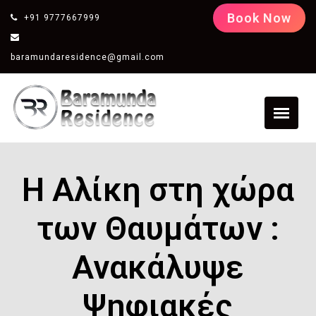
Book Now
+91 9777667999
baramundaresidence@gmail.com
Η Αλίκη στη χώρα
των Θαυμάτων :
Ανακάλυψε
Ψηφιακές