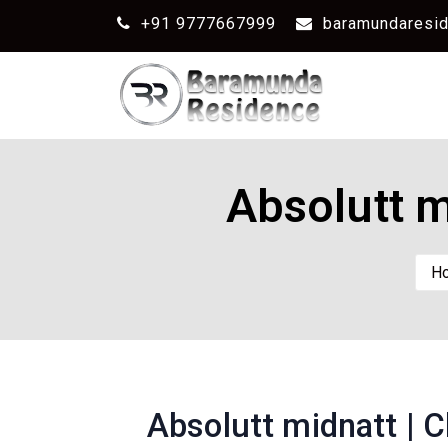
+91 9777667999
baramundaresi
Absolutt m
H
Absolutt midnatt | C