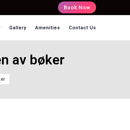
Book Now
Gallery
Amenities
Contact Us
oms Non AC
en av bøker
ker