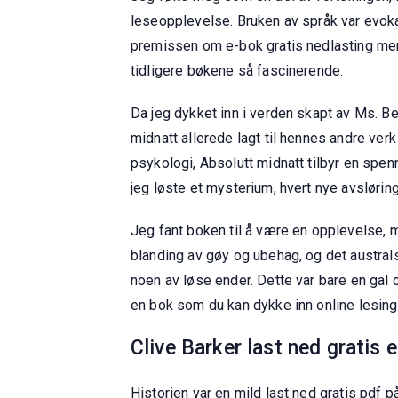
leseopplevelse. Bruken av språk var evokat
premissen om e-bok gratis nedlasting menn 
tidligere bøkene så fascinerende.
Da jeg dykket inn i verden skapt av Ms. B
midnatt allerede lagt til hennes andre verk
psykologi, Absolutt midnatt tilbyr en spen
jeg løste et mysterium, hvert nye avsløri
Jeg fant boken til å være en opplevelse, 
blanding av gøy og ubehag, og det australs
noen av løse ender. Dette var bare en gal
en bok som du kan dykke inn online lesing g
Clive Barker last ned gratis 
Historien var en mild last ned gratis pdf 