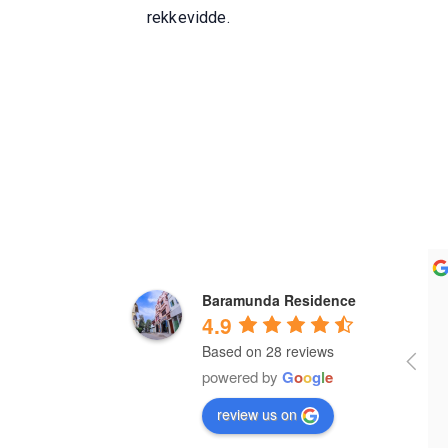
rekkevidde.
Gautam Patra
Dharam Rathod
Baramunda Residence
a year ago
a year ago
4.9
Based on 28 reviews
It's wonderful place for lodging 
powered by
G
o
o
g
l
e
and food 
review us on