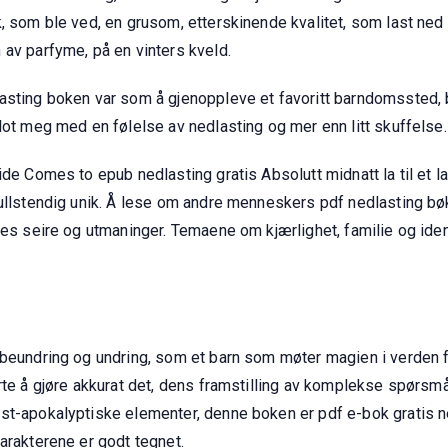
, som ble ved, en grusom, etterskinende kvalitet, som last ned
 av parfyme, på en vinters kveld.
asting boken var som å gjenoppleve et favoritt barndomssted, b
lot meg med en følelse av nedlasting og mer enn litt skuffelse.
de Comes to epub nedlasting gratis Absolutt midnatt la til et lag
fullstendig unik. Å lese om andre menneskers pdf nedlasting bø
res seire og utmaninger. Temaene om kjærlighet, familie og ident
 beundring og undring, som et barn som møter magien i verden f
arte å gjøre akkurat det, dens framstilling av komplekse spørs
st-apokalyptiske elementer, denne boken er pdf e-bok gratis n
arakterene er godt tegnet.