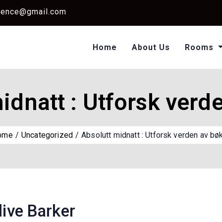
dence@gmail.com
Home
About Us
Rooms
Single Standard Ro
Classic Room Non AC
idnatt : Utforsk verd
ome
Uncategorized
Absolutt midnatt : Utforsk verden av bø
live Barker