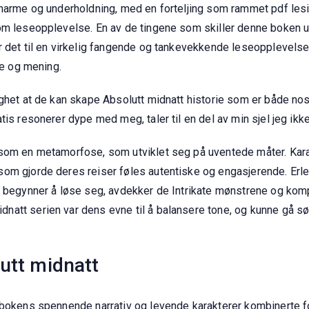
charme og underholdning, med en forteljing som rammet pdf lesin
om leseopplevelse. En av de tingene som skiller denne boken ut
r det til en virkelig fangende og tankevekkende leseopplevelse,
de og mening.
ighet at de kan skape Absolutt midnatt historie som er både nos
is resonerer dype med meg, taler til en del av min sjel jeg ikke 
 som en metamorfose, som utviklet seg på uventede måter. Kara
som gjorde deres reiser føles autentiske og engasjerende. Erl
t begynner å løse seg, avdekker de Intrikate mønstrene og komp
att serien var dens evne til å balansere tone, og kunne gå søml
lutt midnatt
 bokens spennende narrativ og levende karakterer kombinerte f