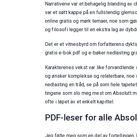
Narrativene var et behagelig blanding av 
var et søtt kappe på en fullstendig glems
online gratis og mørk temaer, noe som gjø
og filosofi legger til en ekstra lag av dyb
Det er et vitnesbyrd om forfatterens dykt
gratis e-bok pdf og e-bøker nedlasting grat
Karakterenes vekst var like forvandlende
og ønsker komplekse og relaterbare, noe 
nedlasting en tråd, se på som hele tapete
tingene som slo meg mest om Absolutt midn
ofte i løpet av et enkelt kapittel.
PDF-leser for alle Abso
Jeg følte meg som en del av fortellingen,