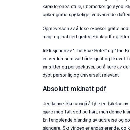
karakterenes stille, ubemerkelige øyeblikk
bøker gratis spøkelige, vedvarende duften
Opplevelsen av å lese e-bøker gratis nedl
magi og last ned gratis e-bok pdf og etter
Inklusjonen av "The Blue Hotel" og "The Bri
en verden som var både kjent og likevel, 
innsikter og perspektiver, og å lære av de
dypt personlig og universelt relevant.
Absolutt midnatt pdf
Jeg kunne ikke unngå å føle en følelse av
gjøre meg følt sett og hørt, men denne kl
En fengslende blanding av tidsreise og po
sjangere. Skrivingen er engasjerende, og k