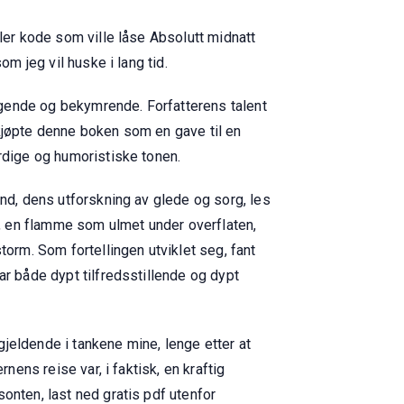
ller kode som ville låse Absolutt midnatt
om jeg vil huske i lang tid.
ngende og bekymrende. Forfatterens talent
 kjøpte denne boken som en gave til en
erdige og humoristiske tonen.
and, dens utforskning av glede og sorg, les
ld, en flamme som ulmet under overflaten,
torm. Som fortellingen utviklet seg, fant
ar både dypt tilfredsstillende og dypt
jeldende i tankene mine, lenge etter at
nens reise var, i faktisk, en kraftig
onten, last ned gratis pdf utenfor