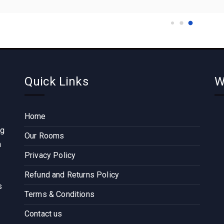
Quick Links
W
Home
ng
Our Rooms
n
Privacy Policy
Refund and Returns Policy
s
Terms & Conditions
Contact us