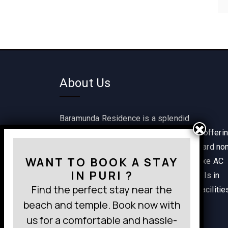
About Us
Baramunda Residence is a splendid
accommodation option in Bhubaneswar offeri
a range of rooms including single standard no
WANT TO BOOK A STAY
AC, classic non AC, classic AC and deluxe AC
IN PURI ?
rooms. It is one of the best budget hotels in
Find the perfect stay near the
Bhubaneswar providing wide range of facilitie
beach and temple. Book now with
within a pocket-friendly budget.
us for a comfortable and hassle-