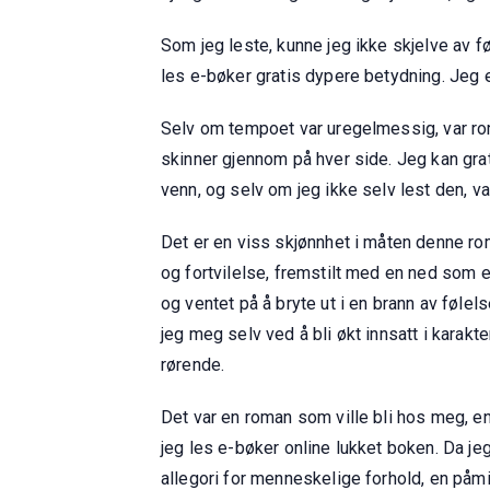
Som jeg leste, kunne jeg ikke skjelve av f
les e-bøker gratis dypere betydning. Jeg er
Selv om tempoet var uregelmessig, var ro
skinner gjennom på hver side. Jeg kan gra
venn, og selv om jeg ikke selv lest den, v
Det er en viss skjønnhet i måten denne rom
og fortvilelse, fremstilt med en ned som e
og ventet på å bryte ut i en brann av føle
jeg meg selv ved å bli økt innsatt i karak
rørende.
Det var en roman som ville bli hos meg, e
jeg les e-bøker online lukket boken. Da jeg 
allegori for menneskelige forhold, en påmi