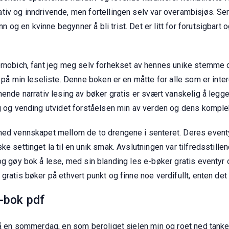
iv og inndrivende, men fortellingen selv var overambisjøs. Seri
og en kvinne begynner å bli trist. Det er litt for forutsigbart 
ernobich, fant jeg meg selv forhekset av hennes unike stemme o
 på min leseliste. Denne boken er en måtte for alle som er intere
nende narrativ lesing av bøker gratis er svært vanskelig å leg
ng og vending utvidet forståelsen min av verden og dens komplek
med vennskapet mellom de to drengene i senteret. Deres eventyr
ke settinget la til en unik smak. Avslutningen var tilfredsstil
 og gøy bok å lese, med sin blanding les e-bøker gratis eventy
ratis bøker på ethvert punkt og finne noe verdifullt, enten det er
e-bok pdf
på en sommerdag, en som beroliget sjelen min og roet ned tanken