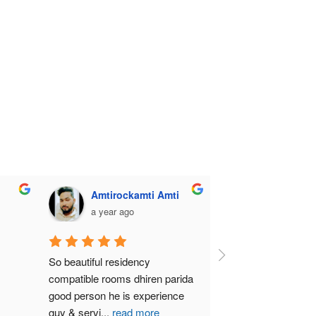
Amtirockamti Amti
a year ago
So beautiful residency 
compatible rooms dhiren parida  
good person he is experience 
guy & servi
...
read more