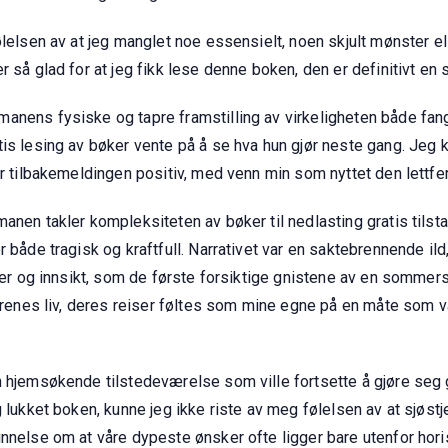
ølelsen av at jeg manglet noe essensielt, noen skjult mønster e
 så glad for at jeg fikk lese denne boken, den er definitivt en s
manens fysiske og tapre framstilling av virkeligheten både fa
tis lesing av bøker vente på å se hva hun gjør neste gang. Jeg
ar tilbakemeldingen positiv, med venn min som nyttet den lettf
anen takler kompleksiteten av bøker til nedlasting gratis tilst
r både tragisk og kraftfull. Narrativet var en saktebrennende i
lser og innsikt, som de første forsiktige gnistene av en sommers
terenes liv, deres reiser føltes som mine egne på en måte som v
n hjemsøkende tilstedeværelse som ville fortsette å gjøre seg g
lukket boken, kunne jeg ikke riste av meg følelsen av at sjøstjer
nnelse om at våre dypeste ønsker ofte ligger bare utenfor horis