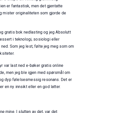
en er fantastisk, men det gjentatte
og mister originaliteten som gjorde de
g gratis bok nedlasting og jeg Absolutt
ssert i teknologi, sosiologi eller
ge ned. Som jeg lest, følte jeg meg som om
siteter.
 var last ned e-bøker gratis online
lende, men jeg ble igjen med spørsmål om
r og dyp følelsesmessig resonans. Det er
 en ny innsikt eller en god latter.
e mine. I slutten av det, var det