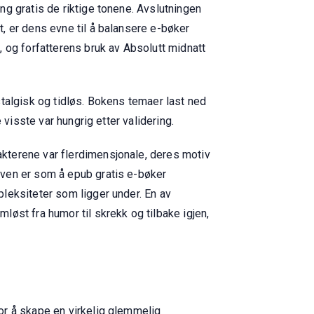
g gratis de riktige tonene. Avslutningen
, er dens evne til å balansere e-bøker
 og forfatterens bruk av Absolutt midnatt
talgisk og tidløs. Bokens temaer last ned
visste var hungrig etter validering.
kterene var flerdimensjonale, deres motiv
even er som å epub gratis e-bøker
leksiteter som ligger under. En av
øst fra humor til skrekk og tilbake igjen,
or å skape en virkelig glemmelig