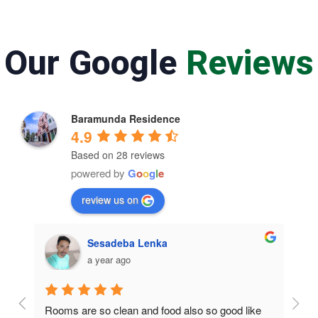
Our Google
Reviews
Baramunda Residence
4.9
Based on 28 reviews
powered by
G
o
o
g
l
e
review us on
Sesadeba Lenka
a year ago
Rooms are so clean and food also so good like 
So c