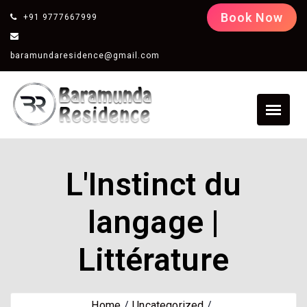
Book Now
+91 9777667999
baramundaresidence@gmail.com
L'Instinct du
langage |
Littérature
Home
Uncategorized