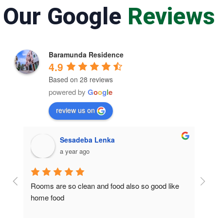
Our Google
Reviews
Baramunda Residence
4.9
Based on 28 reviews
powered by
G
o
o
g
l
e
review us on
Sesadeba Lenka
a year ago
Rooms are so clean and food also so good like 
So c
home food