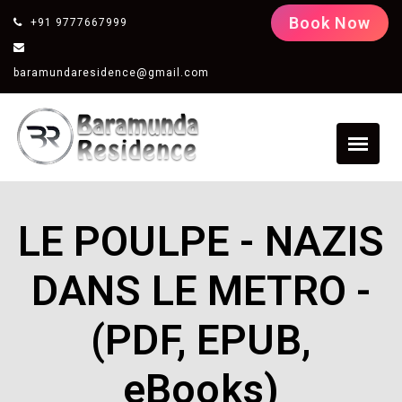
Book Now
+91 9777667999
baramundaresidence@gmail.com
LE POULPE - NAZIS
DANS LE METRO -
(PDF, EPUB,
eBooks)