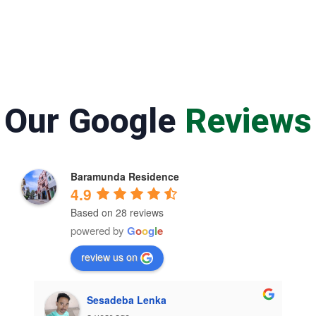
Our Google
Reviews
Baramunda Residence
4.9
Based on 28 reviews
powered by
G
o
o
g
l
e
review us on
Sesadeba Lenka