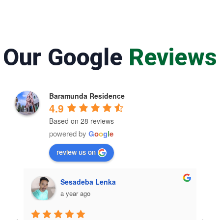
Our Google
Reviews
Baramunda Residence
4.9
Based on 28 reviews
powered by
G
o
o
g
l
e
review us on
Sesadeba Lenka
a year ago