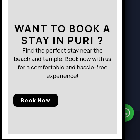
WANT TO BOOK A
STAY IN PURI ?
Find the perfect stay near the
beach and temple. Book now with us
for a comfortable and hassle-free
experience!
Book Now
Need Help?
Chat with us
© 2025, Baramunda Residence
|| All Rights Reserved.