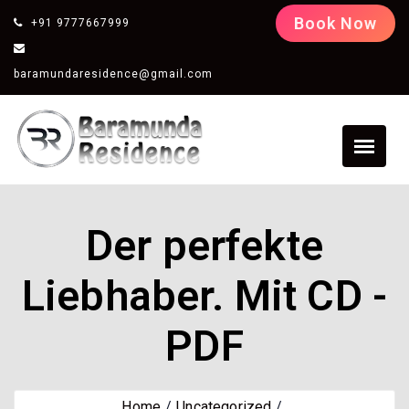
Book Now
+91 9777667999
baramundaresidence@gmail.com
Der perfekte
Liebhaber. Mit CD -
PDF
Home
Uncategorized