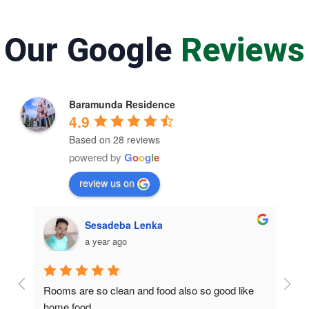
Our Google
Reviews
Baramunda Residence
4.9
Based on 28 reviews
powered by
G
o
o
g
l
e
review us on
Sesadeba Lenka
a year ago
Rooms are so clean and food also so good like 
So c
home food