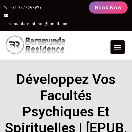
Book Now
+91 9777667999
baramundaresidence@gmail.com
Développez Vos
Facultés
Psychiques Et
Spirituelles | [EPUB,