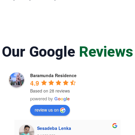
Our Google
Reviews
Baramunda Residence
4.9
Based on 28 reviews
powered by
G
o
o
g
l
e
review us on
Sesadeba Lenka