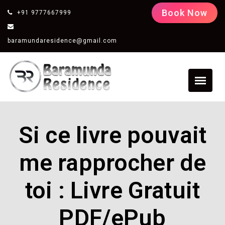
Book Now
+91 9777667999
baramundaresidence@gmail.com
Si ce livre pouvait
me rapprocher de
toi : Livre Gratuit
PDF/ePub