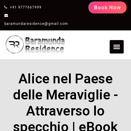
Book Now
+91 9777667999
baramundaresidence@gmail.com
Alice nel Paese
delle Meraviglie -
Attraverso lo
specchio | eBook