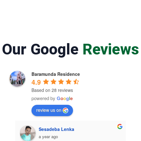
Our Google
Reviews
Baramunda Residence
4.9
Based on 28 reviews
powered by
G
o
o
g
l
e
review us on
Sesadeba Lenka
a year ago