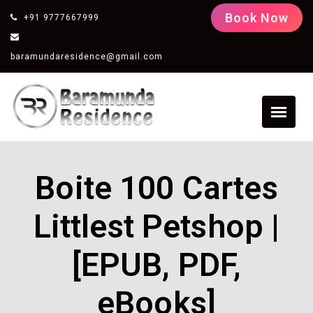
Book Now
+91 9777667999
baramundaresidence@gmail.com
Boite 100 Cartes
Littlest Petshop |
[EPUB, PDF,
eBooks]