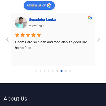
review us on
Sesadeba Lenka
a year ago
Rooms are so clean and food also so good like 
So c
home food
About Us