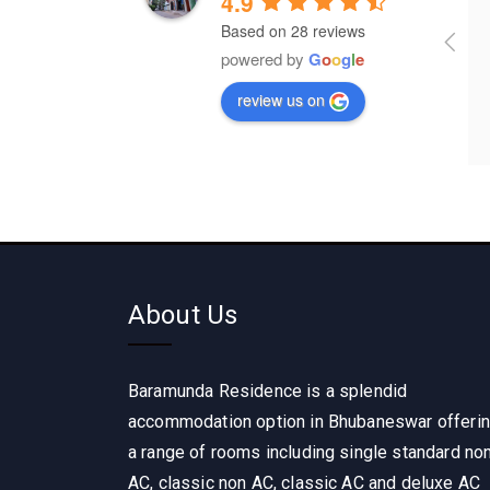
4.9
Based on 28 reviews
It's wonderful place for lodging 
powered by
G
o
o
g
l
e
and food 
review us on
About Us
Baramunda Residence is a splendid
accommodation option in Bhubaneswar offeri
a range of rooms including single standard no
AC, classic non AC, classic AC and deluxe AC