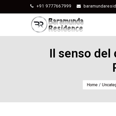
+91 9777667999
baramundaresi
Il senso del
Home
Uncate