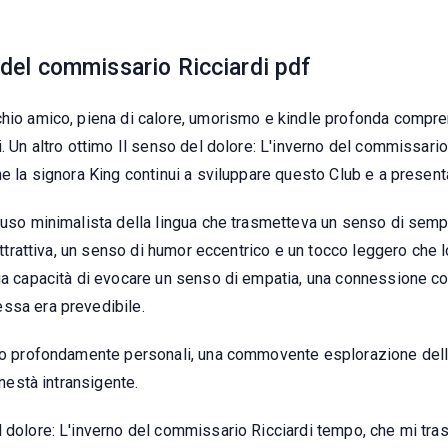
o del commissario Ricciardi pdf
chio amico, piena di calore, umorismo e kindle profonda compre
. Un altro ottimo Il senso del dolore: L'inverno del commissario 
he la signora King continui a sviluppare questo Club e a presen
 uso minimalista della lingua che trasmetteva un senso di semp
 attrattiva, un senso di humor eccentrico e un tocco leggero che l
sua capacità di evocare un senso di empatia, una connessione c
ssa era prevedibile.
rano profondamente personali, una commovente esplorazione de
onestà intransigente.
 dolore: L'inverno del commissario Ricciardi tempo, che mi tra