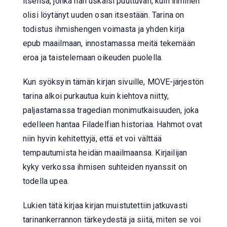
itsensä, jonka hän uskalsi puuttuvan, kuin ihminen
olisi löytänyt uuden osan itsestään. Tarina on
todistus ihmishengen voimasta ja yhden kirja
epub maailmaan, innostamassa meitä tekemään
eroa ja taistelemaan oikeuden puolella.
Kun syöksyin tämän kirjan sivuille, MOVE-järjestön
tarina alkoi purkautua kuin kiehtova niitty,
paljastamassa tragedian monimutkaisuuden, joka
edelleen hantaa Filadelfian historiaa. Hahmot ovat
niin hyvin kehitettyjä, että et voi välttää
tempautumista heidän maailmaansa. Kirjailijan
kyky verkossa ihmisen suhteiden nyanssit on
todella upea.
Lukien tätä kirjaa kirjan muistutettiin jatkuvasti
tarinankerrannon tärkeydestä ja siitä, miten se voi