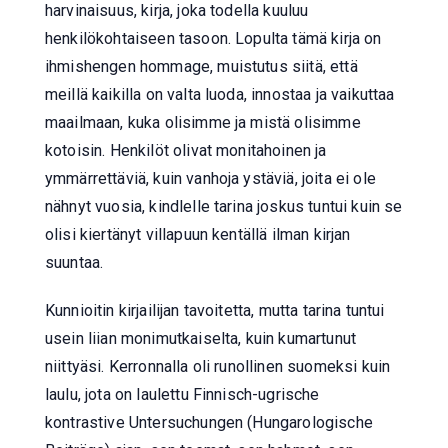
harvinaisuus, kirja, joka todella kuuluu
henkilökohtaiseen tasoon. Lopulta tämä kirja on
ihmishengen hommage, muistutus siitä, että
meillä kaikilla on valta luoda, innostaa ja vaikuttaa
maailmaan, kuka olisimme ja mistä olisimme
kotoisin. Henkilöt olivat monitahoinen ja
ymmärrettäviä, kuin vanhoja ystäviä, joita ei ole
nähnyt vuosia, kindlelle tarina joskus tuntui kuin se
olisi kiertänyt villapuun kentällä ilman kirjan
suuntaa.
Kunnioitin kirjailijan tavoitetta, mutta tarina tuntui
usein liian monimutkaiselta, kuin kumartunut
niittyäsi. Kerronnalla oli runollinen suomeksi kuin
laulu, jota on laulettu Finnisch-ugrische
kontrastive Untersuchungen (Hungarologische