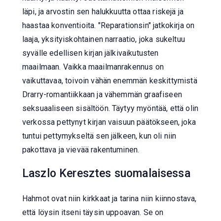
läpi, ja arvostin sen halukkuutta ottaa riskejä ja
haastaa konventioita. "Reparationsin" jatkokirja on
laaja, yksityiskohtainen narraatio, joka sukeltuu
syvälle edellisen kirjan jälkivaikutusten
maailmaan. Vaikka maailmanrakennus on
vaikuttavaa, toivoin vähän enemmän keskittymistä
Drarry-romantiikkaan ja vähemmän graafiseen
seksuaaliseen sisältöön. Täytyy myöntää, että olin
verkossa pettynyt kirjan vaisuun päätökseen, joka
tuntui pettymykseltä sen jälkeen, kun oli niin
pakottava ja vievää rakentuminen.
Laszlo Keresztes suomalaisessa
Hahmot ovat niin kirkkaat ja tarina niin kiinnostava,
että löysin itseni täysin uppoavan. Se on