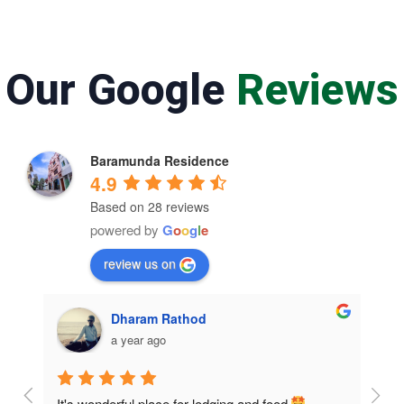
Our Google
Reviews
Baramunda Residence
4.9
Based on 28 reviews
powered by
G
o
o
g
l
e
review us on
Dharam Rathod
a year ago
It's wonderful place for lodging and food 
Room