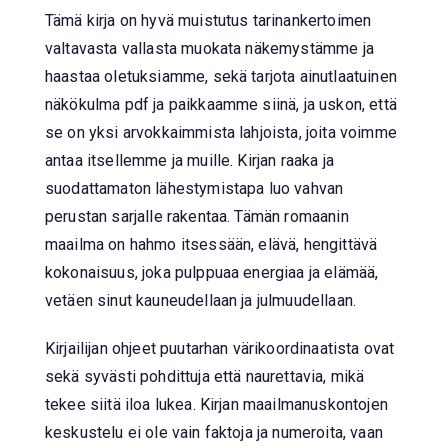
Tämä kirja on hyvä muistutus tarinankertoimen
valtavasta vallasta muokata näkemystämme ja
haastaa oletuksiamme, sekä tarjota ainutlaatuinen
näkökulma pdf ja paikkaamme siinä, ja uskon, että
se on yksi arvokkaimmista lahjoista, joita voimme
antaa itsellemme ja muille. Kirjan raaka ja
suodattamaton lähestymistapa luo vahvan
perustan sarjalle rakentaa. Tämän romaanin
maailma on hahmo itsessään, elävä, hengittävä
kokonaisuus, joka pulppuaa energiaa ja elämää,
vetäen sinut kauneudellaan ja julmuudellaan.
Kirjailijan ohjeet puutarhan värikoordinaatista ovat
sekä syvästi pohdittuja että naurettavia, mikä
tekee siitä iloa lukea. Kirjan maailmanuskontojen
keskustelu ei ole vain faktoja ja numeroita, vaan