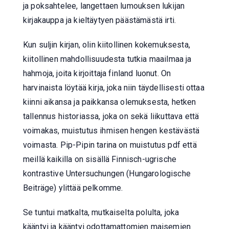
ja poksahtelee, langettaen lumouksen lukijan
kirjakauppa ja kieltäytyen päästämästä irti.
Kun suljin kirjan, olin kiitollinen kokemuksesta,
kiitollinen mahdollisuudesta tutkia maailmaa ja
hahmoja, joita kirjoittaja finland luonut. On
harvinaista löytää kirja, joka niin täydellisesti ottaa
kiinni aikansa ja paikkansa olemuksesta, hetken
tallennus historiassa, joka on sekä liikuttava että
voimakas, muistutus ihmisen hengen kestävästä
voimasta. Pip-Pipin tarina on muistutus pdf että
meillä kaikilla on sisällä Finnisch-ugrische
kontrastive Untersuchungen (Hungarologische
Beiträge) ylittää pelkomme.
Se tuntui matkalta, mutkaiselta polulta, joka
kääntyi ja kääntyi odottamattomien maisemien