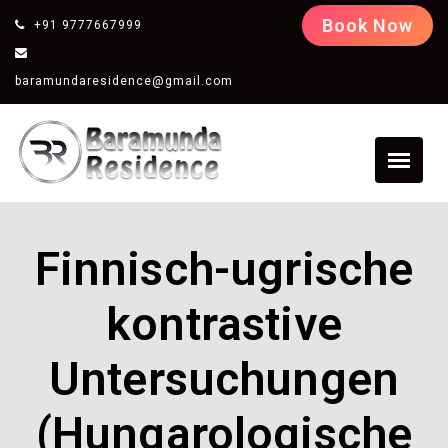
Book Now
+91 9777667999
baramundaresidence@gmail.com
Finnisch-ugrische
kontrastive
Untersuchungen
(Hungarologische