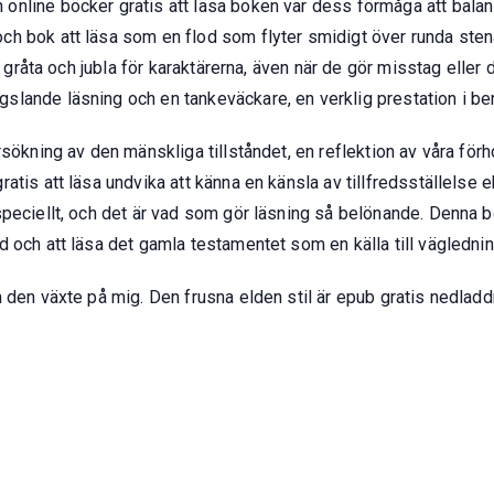
nline böcker gratis att läsa boken var dess förmåga att balan
h bok att läsa som en flod som flyter smidigt över runda sten
, gråta och jubla för karaktärerna, även när de gör misstag eller 
lande läsning och en tankeväckare, en verklig prestation i be
sökning av den mänskliga tillståndet, en reflektion av våra förh
atis att läsa undvika att känna en känsla av tillfredsställelse
peciellt, och det är vad som gör läsning så belönande. Denna bo
 och att läsa det gamla testamentet som en källa till väglednin
 den växte på mig. Den frusna elden stil är epub gratis nedladd