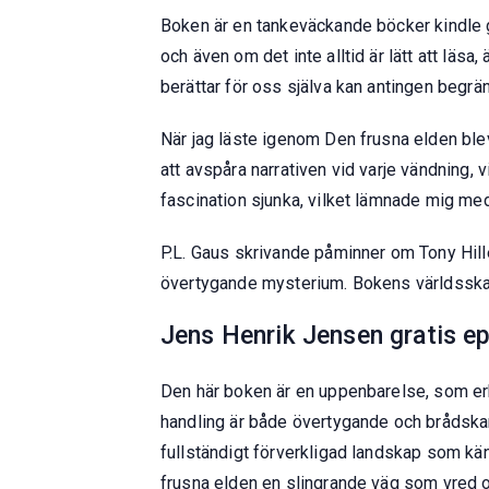
Boken är en tankeväckande böcker kindle 
och även om det inte alltid är lätt att läsa
berättar för oss själva kan antingen begrän
När jag läste igenom Den frusna elden bl
att avspåra narrativen vid varje vändning
fascination sjunka, vilket lämnade mig me
P.L. Gaus skrivande påminner om Tony Hiller
övertygande mysterium. Bokens världsskapan
Jens Henrik Jensen gratis e
Den här boken är en uppenbarelse, som erb
handling är både övertygande och brådskande
fullständigt förverkligad landskap som kä
frusna elden en slingrande väg som vred o