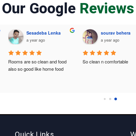
Our Google
Reviews
Sesadeba Lenka
sourav behera
a year ago
a year ago
Rooms are so clean and food 
So clean n comfortable
also so good like home food
Quick Links
W