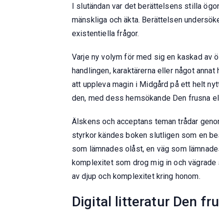
I slutändan var det berättelsens stilla ög
mänskliga och äkta. Berättelsen undersöke
existentiella frågor.
Varje ny volym för med sig en kaskad av ö
handlingen, karaktärerna eller något annat 
att uppleva magin i Midgård på ett helt nytt 
den, med dess hemsökande Den frusna elde
Älskens och acceptans teman trådar genom 
styrkor kändes boken slutligen som en bes
som lämnades olåst, en väg som lämnades
komplexitet som drog mig in och vägrade sl
av djup och komplexitet kring honom.
Digital litteratur Den f