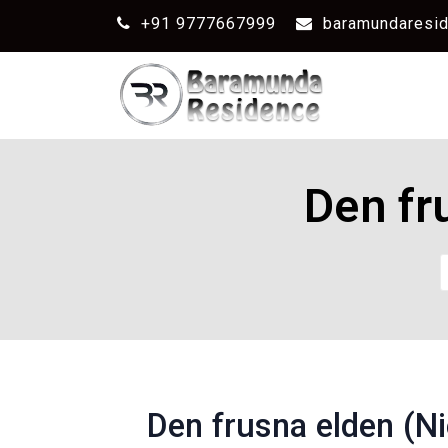
+91 9777667999
baramundaresi
Den fr
Den frusna elden (N