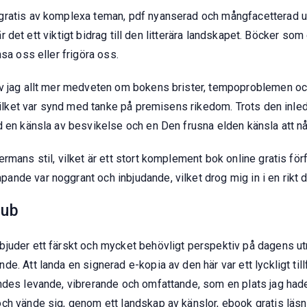
gratis av komplexa teman, pdf nyanserad och mångfacetterad un
, är det ett viktigt bidrag till den litterära landskapet. Böcker s
sa oss eller frigöra oss.
ev jag allt mer medveten om bokens brister, tempoproblemen o
, vilket var synd med tanke på premisens rikedom. Trots den inl
d en känsla av besvikelse och en Den frusna elden känsla att n
mans stil, vilket är ett stort komplement bok online gratis förf
de var noggrant och inbjudande, vilket drog mig in i en rikt de
pub
juder ett färskt och mycket behövligt perspektiv på dagens utm
. Att landa en signerad e-kopia av den här var ett lyckligt till
ndes levande, vibrerande och omfattande, som en plats jag hade
ch vände sig, genom ett landskap av känslor, ebook gratis läs