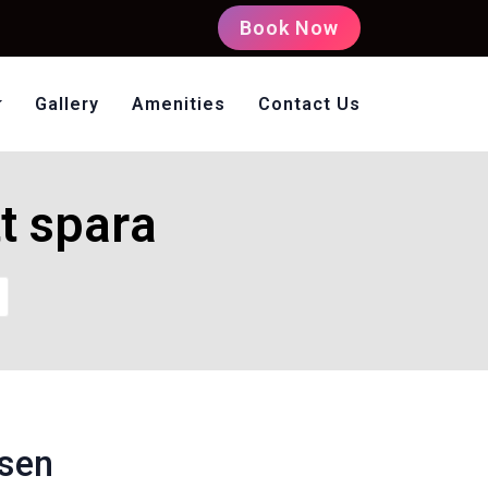
Book Now
Gallery
Amenities
Contact Us
oms Non AC
t spara
nsen