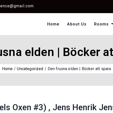
dence@gmail.com
Home
About Us
Rooms
Single Standard Ro
Classic Room Non AC
usna elden | Böcker at
Home
Uncategorized
Den frusna elden | Böcker att spara
iels Oxen #3) , Jens Henrik Je