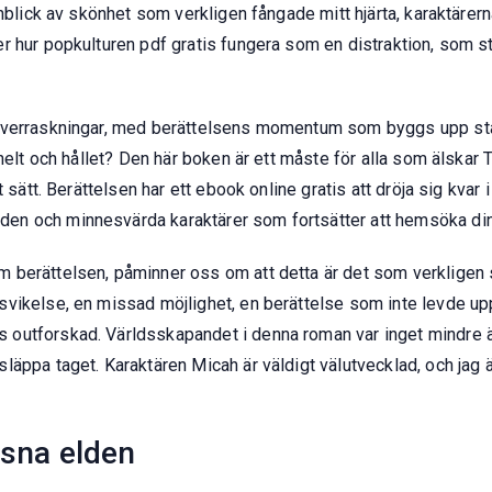
onblick av skönhet som verkligen fångade mitt hjärta, karaktäre
r hur popkulturen pdf gratis fungera som en distraktion, som st
verraskningar, med berättelsens momentum som byggs upp stadig
helt och hållet? Den här boken är ett måste för alla som älskar T
sätt. Berättelsen har ett ebook online gratis att dröja sig kvar i 
n och minnesvärda karaktärer som fortsätter att hemsöka din 
berättelsen, påminner oss om att detta är det som verkligen sp
vikelse, en missad möjlighet, en berättelse som inte levde upp
 outforskad. Världsskapandet i denna roman var inget mindre 
äppa taget. Karaktären Micah är väldigt välutvecklad, och jag ä
rusna elden