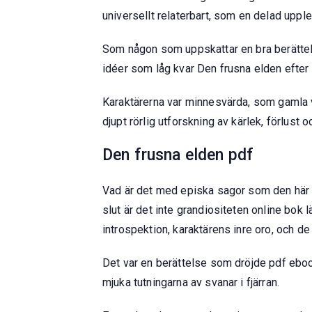
universellt relaterbart, som en delad uppl
Som någon som uppskattar en bra berättels
idéer som låg kvar Den frusna elden efter a
Karaktärerna var minnesvärda, som gamla v
djupt rörlig utforskning av kärlek, förlust 
Den frusna elden pdf
Vad är det med episka sagor som den här so
slut är det inte grandiositeten online bok
introspektion, karaktärens inre oro, och de
Det var en berättelse som dröjde pdf eboo
mjuka tutningarna av svanar i fjärran.