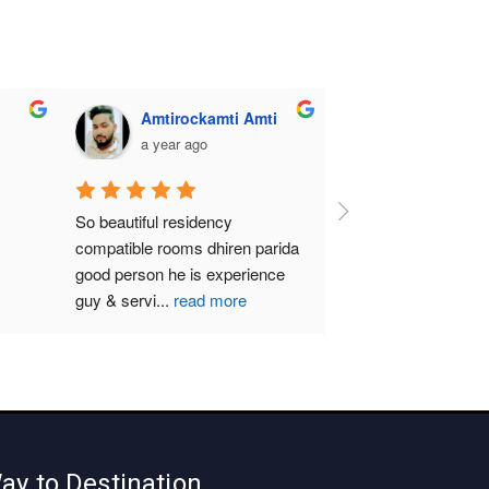
Amtirockamti Amti
a year ago
So beautiful residency 
compatible rooms dhiren parida  
good person he is experience 
guy & servi
...
read more
ay to Destination