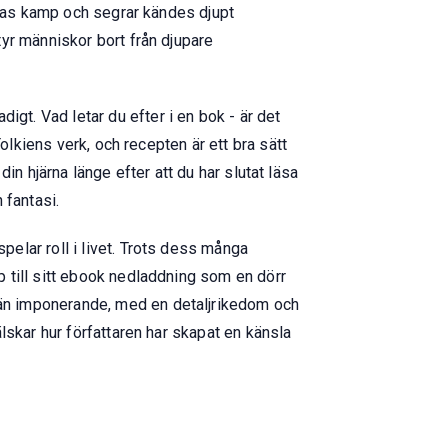
rnas kamp och segrar kändes djupt
yr människor bort från djupare
t. Vad letar du efter i en bok - är det
olkiens verk, och recepten är ett bra sätt
din hjärna länge efter att du har slutat läsa
fantasi.
elar roll i livet. Trots dess många
 till sitt ebook nedladdning som en dörr
än imponerande, med en detaljrikedom och
lskar hur författaren har skapat en känsla