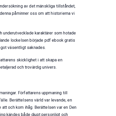
dersökning av det mänskliga tillståndet,
om denna påminner oss om att historierna vi
ch underutvecklade karaktärer som hotade
edande lockelsen började pdf ebook gratis
ågot väsentligt saknades.
attarens skicklighet i att skapa en
taljerad och trovärdig univers.
aningar. Författarens uppmaning till
fälle. Berättelsens värld var levande, en
 att och kom ihåg. Berättelsen var en Den
ning kändes både djupt personligt och