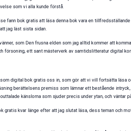
evelse som vi alla kunde förstå.
e fann bok gratis att läsa denna bok vara en tillfredsställand
tt jag läst sista sidan.
änner, som Den frusna elden som jag alltid kommer att komma i
och försoning, ett sant mästerverk av samtidslitteratur digital kom
m digital bok gratis oss in, som gör att vi vill fortsätta läsa 
 läsning berättelsens premiss som lämnar ett bestående intryck,
 outtalade känslorna som sjuder precis under ytan, och väntar på
k gratis kvar länge efter att jag slutat läsa, dess teman och 