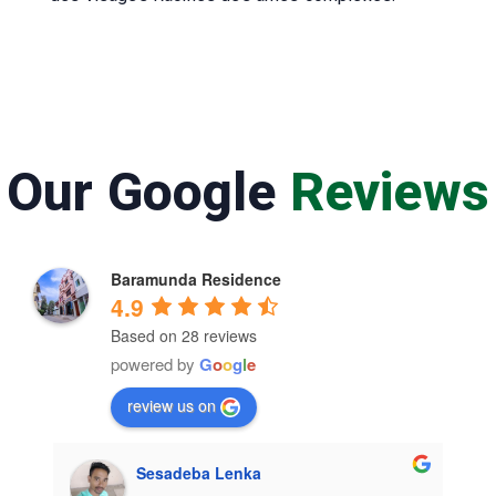
Our Google
Reviews
Baramunda Residence
4.9
Based on 28 reviews
powered by
G
o
o
g
l
e
review us on
Sesadeba Lenka