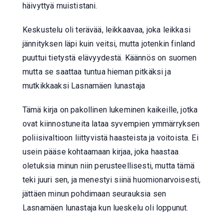
häivyttyä muististani.
Keskustelu oli terävää, leikkaavaa, joka leikkasi
jännityksen läpi kuin veitsi, mutta jotenkin finland
puuttui tietystä elävyydestä. Käännös on suomen
mutta se saattaa tuntua hieman pitkäksi ja
mutkikkaaksi Lasnamäen lunastaja
Tämä kirja on pakollinen lukeminen kaikeille, jotka
ovat kiinnostuneita lataa syvempien ymmärryksen
poliisivaltioon liittyvistä haasteista ja voitoista. Ei
usein pääse kohtaamaan kirjaa, joka haastaa
oletuksia minun niin perusteellisesti, mutta tämä
teki juuri sen, ja menestyi siinä huomionarvoisesti,
jättäen minun pohdimaan seurauksia sen
Lasnamäen lunastaja kun lueskelu oli loppunut.