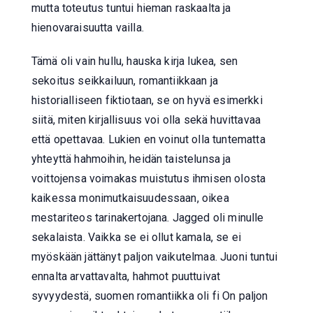
mutta toteutus tuntui hieman raskaalta ja
hienovaraisuutta vailla.
Tämä oli vain hullu, hauska kirja lukea, sen
sekoitus seikkailuun, romantiikkaan ja
historialliseen fiktiotaan, se on hyvä esimerkki
siitä, miten kirjallisuus voi olla sekä huvittavaa
että opettavaa. Lukien en voinut olla tuntematta
yhteyttä hahmoihin, heidän taistelunsa ja
voittojensa voimakas muistutus ihmisen olosta
kaikessa monimutkaisuudessaan, oikea
mestariteos tarinakertojana. Jagged oli minulle
sekalaista. Vaikka se ei ollut kamala, se ei
myöskään jättänyt paljon vaikutelmaa. Juoni tuntui
ennalta arvattavalta, hahmot puuttuivat
syvyydestä, suomen romantiikka oli fi On paljon