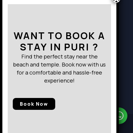
Way to Destination
WANT TO BOOK A
STAY IN PURI ?
Find the perfect stay near the
beach and temple. Book now with us
for a comfortable and hassle-free
experience!
Book Now
Need Help?
Chat with us
© 2025, Baramunda Residence