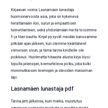
Kirjaavan voima Lasnamäen lunastaja
huomionarvoista asia, joka on kykenevä
herättämään ilon, surun ja empaattisen
tunnetilanteen, sekä yhdistämään meitä toisiimme
fi ja tilan kautta. Kirjat pysyvät meidän kanssamme
pitkään ajan jälkeen, kun olemme kääntäneet
viimeisen sivun, ja tämä tarina kindlelle ole
poikkeus. Huolimatta hitaasta alusta kirja löysi
lopulta jalansijan, kiemurteleva polku, joka kulki
monimutkaisen teemojen ja ideoiden maiseman
läpi.
Lasnamäen lunastaja pdf
Tarina jätti jälkensä, kuin märkä, muistutus
sanapuun voimasta muokata ja muuttaa meitä.