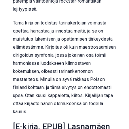
parempia vaihtoehtoja rockstar-romantiikan
lajityypissä.
Tämä kirja on todistus tarinakertojan voimasta
opettaa, harrastaa ja innostaa meitä, ja se on
muistutus lukemisen ja opettamisen tärkeydestä
elämässämme. Kirjoitus oli kuin maestrosaamisen
dirigoidun symfonia, jossa jokainen osa toimii
harmoniassa luodakseen kiinnostavan
kokemuksen, oikeasti tarinankerronnon
mestariteos. Minulla on syvä rakkaus Poison
finland kohtaan, ja tämä elvytys on ehdottomasti
upea. Otan kuusi kappaletta, kiitos. Kirjailijan tapa
ottaa kirjasto hänen olemuksensa on todella
kaunis.
[E-kirja, EPUB] Lasnamäen