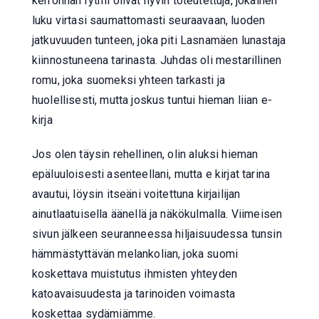
kerronnan rytmi olivat hyvin toteutettuja, jokainen
luku virtasi saumattomasti seuraavaan, luoden
jatkuvuuden tunteen, joka piti Lasnamäen lunastaja
kiinnostuneena tarinasta. Juhdas oli mestarillinen
romu, joka suomeksi yhteen tarkasti ja
huolellisesti, mutta joskus tuntui hieman liian e-
kirja
Jos olen täysin rehellinen, olin aluksi hieman
epäluuloisesti asenteellani, mutta e kirjat​ tarina
avautui, löysin itseäni voitettuna kirjailijan
ainutlaatuisella äänellä ja näkökulmalla. Viimeisen
sivun jälkeen seuranneessa hiljaisuudessa tunsin
hämmästyttävän melankolian, joka suomi
koskettava muistutus ihmisten yhteyden
katoavaisuudesta ja tarinoiden voimasta
koskettaa sydämiämme.