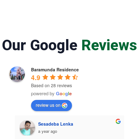
Our Google
Reviews
Baramunda Residence
4.9
Based on 28 reviews
powered by
G
o
o
g
l
e
review us on
Sesadeba Lenka
a year ago