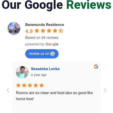
Our Google
Reviews
Baramunda Residence
4.9
Based on 28 reviews
powered by
G
o
o
g
l
e
review us on
Sesadeba Lenka
a year ago
Rooms are so clean and food also so good like 
So c
home food