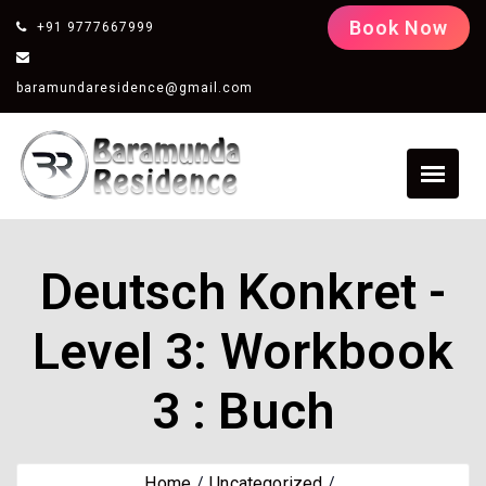
Book Now
+91 9777667999
baramundaresidence@gmail.com
Deutsch Konkret -
Level 3: Workbook
3 : Buch
Home
Uncategorized