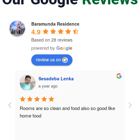
Baramunda Residence
4.9
Based on 28 reviews
powered by
G
o
o
g
l
e
review us on
Sesadeba Lenka
a year ago
Rooms are so clean and food also so good like 
So c
home food