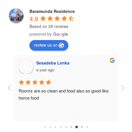
Baramunda Residence
4.9
Based on 28 reviews
powered by
G
o
o
g
l
e
review us on
Sesadeba Lenka
a year ago
Rooms are so clean and food also so good like 
So c
home food