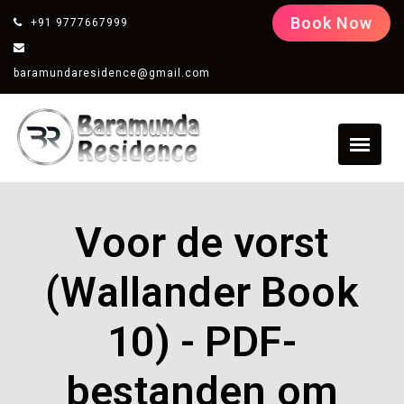
Book Now
+91 9777667999
baramundaresidence@gmail.com
Voor de vorst
(Wallander Book
10) - PDF-
bestanden om