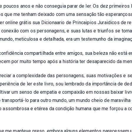
 poucos anos e não conseguia parar de ler. Os dez primeiros l
vros que me tenham deixado com uma sensação tão esperançosa, 
r online grátis sua Dicionaario de Princaipios Juraidicos de r
 conexão com os personagens, e suas lutas e triunfos se torna
 mundo, meticulosa e detalhada, era um testemunho da imaginaç
 confidência compartilhada entre amigos, sua beleza não est
ecem por muito tempo após a história ter desaparecido da mem
preciar a complexidade das personagens, suas motivações e se
periência de ler este livro, sou lembrado da importância de ded
tivar um senso de empatia e compaixão em nossas baixar livro 
e transportá-lo para outro mundo, um mundo cheio de maravilha 
 assombrosa e etérea da condição humana que me forçou a co
 que me manteve preso, embora alguns elementos parecessem 