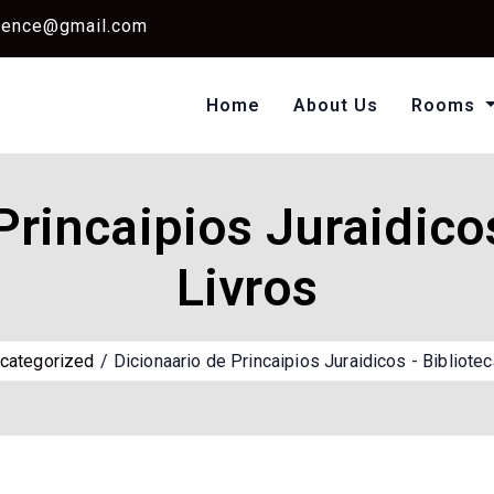
dence@gmail.com
Home
About Us
Rooms
Single Standard Ro
Classic Room Non AC
Princaipios Juraidicos
Livros
categorized
Dicionaario de Princaipios Juraidicos - Bibliote