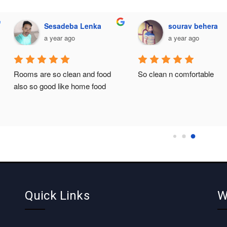
Sesadeba Lenka
sourav behera
a year ago
a year ago
Rooms are so clean and food 
So clean n comfortable
also so good like home food
Quick Links
W