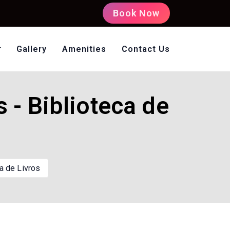
Book Now
Gallery
Amenities
Contact Us
oms Non AC
 - Biblioteca de
ca de Livros