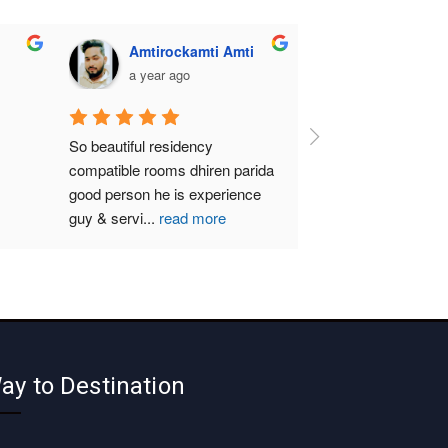
Amtirockamti Amti
a year ago
So beautiful residency 
compatible rooms dhiren parida  
good person he is experience 
guy & servi
...
read more
ay to Destination