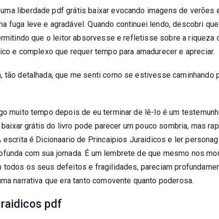
ma liberdade pdf grátis baixar evocando imagens de verões e
 fuga leve e agradável. Quando continuei lendo, descobri que o
ermitindo que o leitor absorvesse e refletisse sobre a riquez
rico e complexo que requer tempo para amadurecer e apreciar.
, tão detalhada, que me senti como se estivesse caminhando po
igo muito tempo depois de eu terminar de lê-lo é um testemunh
os baixar grátis do livro pode parecer um pouco sombria, mas r
A escrita é Dicionaario de Princaipios Juraidicos e ler perso
profunda com sua jornada. É um lembrete de que mesmo nos m
 todos os seus defeitos e fragilidades, pareciam profundament
uma narrativa que era tanto comovente quanto poderosa.
uraidicos pdf