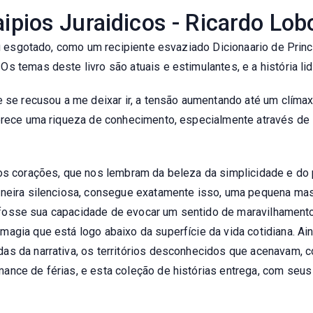
aipios Juraidicos - Ricardo Lob
ou esgotado, como um recipiente esvaziado Dicionaario de Princa
s temas deste livro são atuais e estimulantes, e a história l
e se recusou a me deixar ir, a tensão aumentando até um clímax
ferece uma riqueza de conhecimento, especialmente através de 
sos corações, que nos lembram da beleza da simplicidade e d
aneira silenciosa, consegue exatamente isso, uma pequena mas 
vro fosse sua capacidade de evocar um sentido de maravilhamen
magia que está logo abaixo da superfície da vida cotidiana. A
as da narrativa, os territórios desconhecidos que acenavam, 
ance de férias, e esta coleção de histórias entrega, com seu