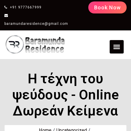
Book Now
+91 9777667999
baramundaresidence@gmail.com
Η τέχνη του
ψεύδους - Online
Δωρεάν Κείμενα
Home
Uncategorized