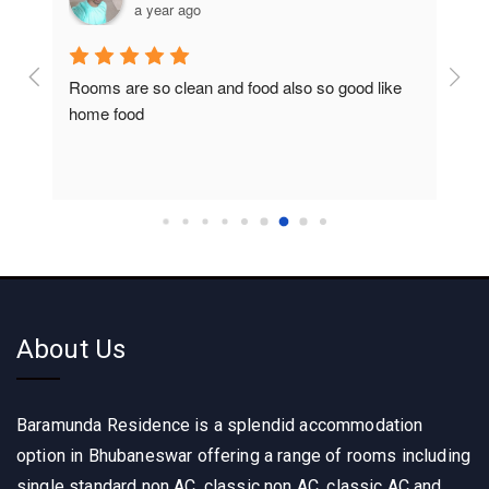
a year ago
Rooms are so clean and food also so good like 
So c
home food
About Us
Baramunda Residence is a splendid accommodation
option in Bhubaneswar offering a range of rooms including
single standard non AC, classic non AC, classic AC and