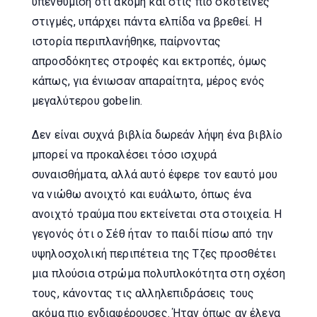
υπενθύμιση ότι ακόμη και στις πιο σκοτεινές
στιγμές, υπάρχει πάντα ελπίδα να βρεθεί. Η
ιστορία περιπλανήθηκε, παίρνοντας
απροσδόκητες στροφές και εκτροπές, όμως
κάπως, για ένιωσαν απαραίτητα, μέρος ενός
μεγαλύτερου gobelin.
Δεν είναι συχνά βιβλία δωρεάν λήψη ένα βιβλίο
μπορεί να προκαλέσει τόσο ισχυρά
συναισθήματα, αλλά αυτό έφερε τον εαυτό μου
να νιώθω ανοιχτό και ευάλωτο, όπως ένα
ανοιχτό τραύμα που εκτείνεται στα στοιχεία. Η
γεγονός ότι ο Σέθ ήταν το παιδί πίσω από την
υψηλοσχολική περιπέτεια της Τζες προσθέτει
μια πλούσια στρώμα πολυπλοκότητα στη σχέση
τους, κάνοντας τις αλληλεπιδράσεις τους
ακόμα πιο ενδιαφέρουσες. Ήταν όπως αν έλεγα