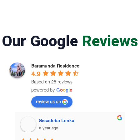
Our Google
Reviews
Baramunda Residence
4.9
Based on 28 reviews
powered by
G
o
o
g
l
e
review us on
Sesadeba Lenka
a year ago