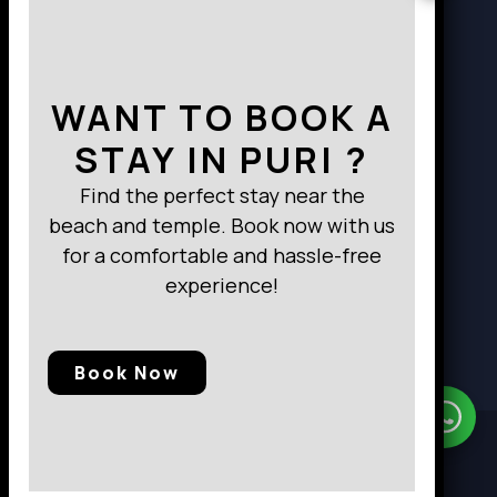
Way to Destination
WANT TO BOOK A
STAY IN PURI ?
Find the perfect stay near the
beach and temple. Book now with us
for a comfortable and hassle-free
experience!
Book Now
Need Help?
Chat with us
© 2025, Baramunda Residence
|| All Rights Reserved.