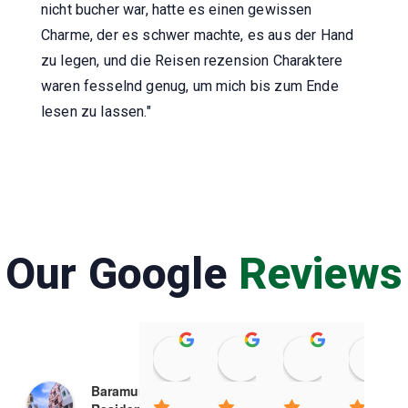
nicht bucher war, hatte es einen gewissen
Charme, der es schwer machte, es aus der Hand
zu legen, und die Reisen rezension Charaktere
waren fesselnd genug, um mich bis zum Ende
lesen zu lassen."
Our Google
Reviews
Raviteja Kurapati
Prasenjit Das
Amateur Ki
08:20 26 Feb 25
06:16 22 Feb 25
03:09 22 Feb
Baramunda