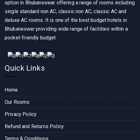
clean 
and I 
super 
option in Bhubaneswar offering a range of rooms including
and 
must 
clean 
single standard non AC, classic non AC, classic AC and
spaci
say, it 
, 
deluxe AC rooms. It is one of the best budget hotels in
ous, 
was 
comfo
Bhubaneswar providing wide range of facilities within a
and 
an 
rtable 
pocket-friendly budget.
the 
excep
and 
staff 
tional 
well 
was 
experi
maint
super 
ence 
ained. 
Quick Links
friendl
from 
The 
y. The 
start 
staff 
locati
to 
was 
Home
on is 
finish. 
friendl
perfec
The 
y and 
Our Rooms
t, 
hotel 
attenti
Privacy Policy
close 
room 
ve, 
to the 
itself 
makin
Refund and Returns Policy
Bara
was 
g sure 
mund
very 
everyt
Terms & Conditions