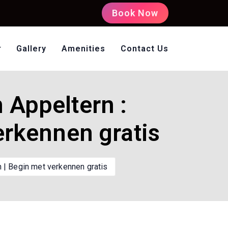
Book Now
Gallery
Amenities
Contact Us
oms Non AC
 Appeltern :
erkennen gratis
 | Begin met verkennen gratis