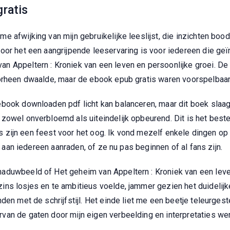
gratis
e afwijking van mijn gebruikelijke leeslijst, die inzichten boo
oor het een aangrijpende leeservaring is voor iedereen die geï
n Appeltern : Kroniek van een leven en persoonlijke groei. De
oorheen dwaalde, maar de ebook epub gratis waren voorspelbaar
book downloaden pdf licht kan balanceren, maar dit boek slaagd
zowel onverbloemd als uiteindelijk opbeurend. Dit is het beste 
ties zijn een feest voor het oog. Ik vond mezelf enkele dingen 
er aan iedereen aanraden, of ze nu pas beginnen of al fans zijn.
aduwbeeld of Het geheim van Appeltern : Kroniek van een leve
ns losjes en te ambitieus voelde, jammer gezien het duidelijk
den met de schrijfstijl. Het einde liet me een beetje teleurges
van de gaten door mijn eigen verbeelding en interpretaties we