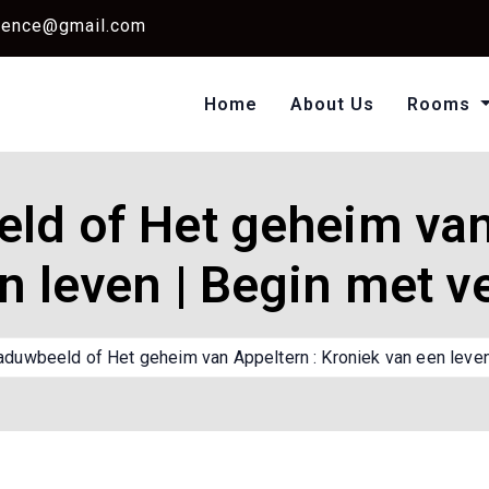
dence@gmail.com
Home
About Us
Rooms
Single Standard Ro
Classic Room Non AC
d of Het geheim van
n leven | Begin met v
duwbeeld of Het geheim van Appeltern : Kroniek van een leven