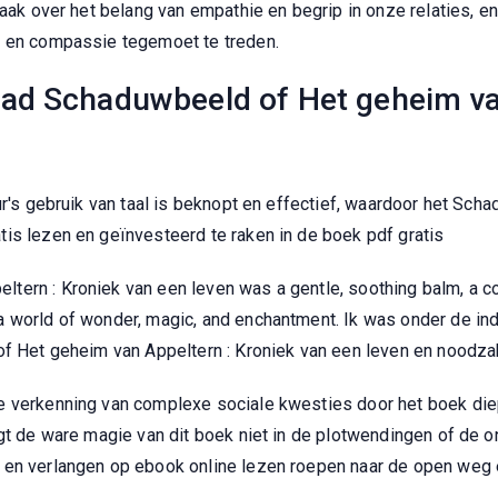
vaak over het belang van empathie en begrip in onze relaties, en
d en compassie tegemoet te treden.
ad Schaduwbeeld of Het geheim van
ur's gebruik van taal is beknopt en effectief, waardoor het Sc
is lezen en geïnvesteerd te raken in de boek pdf gratis
tern : Kroniek van een leven was a gentle, soothing balm, a 
 world of wonder, magic, and enchantment. Ik was onder de indr
of Het geheim van Appeltern : Kroniek van een leven en noodzak
e verkenning van complexe sociale kwesties door het boek di
igt de ware magie van dit boek niet in de plotwendingen of de 
 en verlangen op ebook online lezen roepen naar de open weg e