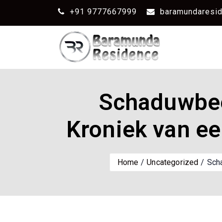
+91 9777667999
baramundaresi
Schaduwbeel
Kroniek van ee
Home
Uncategorized
Scha