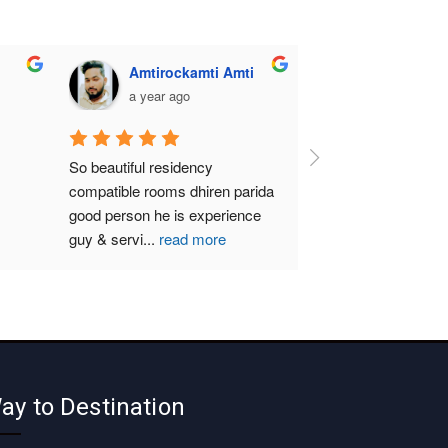
sourav behera
Amtirockamti Am
a year ago
a year ago
So clean n comfortable
So beautiful residency 
compatible rooms dhiren pa
good person he is experie
guy & servi
...
read more
ay to Destination