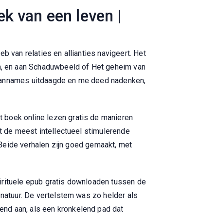
k van een leven |
b van relaties en allianties navigeert. Het
n, en aan Schaduwbeeld of Het geheim van
 aannames uitdaagde en me deed nadenken,
 boek online lezen gratis de manieren
et de meest intellectueel stimulerende
. Beide verhalen zijn goed gemaakt, met
irituele epub gratis downloaden tussen de
 natuur. De vertelstem was zo helder als
end aan, als een kronkelend pad dat