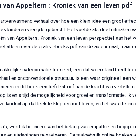
van Appeltern : Kroniek van een leven pdf
 hartverwarmend verhaal over hoe een klein idee een groot eff
ies kinderen vreugde gebracht. Het voelde als deel uitmaken 
 van Appeltern : Kroniek van een leven perspectief aan het ve
iet alleen over de gratis ebooks pdf van de auteur gaat, maar 
makkelijke categorisatie trotseert, een dat weerstand biedt te
rhaal en onconventionele structuur, is een waar origineel, een w
ieren is dit boek een liefdesbrief aan de kracht van vertellen
 hoop is en altijd de mogelijkheid voor groei en transformatie. 
ve landschap dat leek te kloppen met leven, en het was de zin
ema's, word ik herinnerd aan het belang van empathie en begrip 
es en uitdagingen te navigeren. De taalgebruik online boeken 