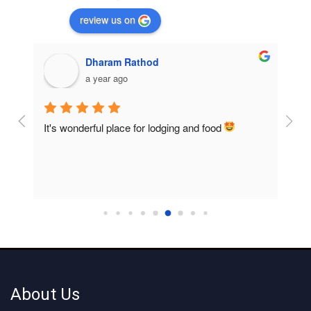
review us on
Dharam Rathod
a year ago
It's wonderful place for lodging and food 
Room
home
About Us