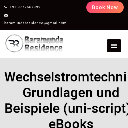
Book Now
+91 9777667999
baramundaresidence@gmail.com
Wechselstromtechni
Grundlagen und
Beispiele (uni-script)
eBooks