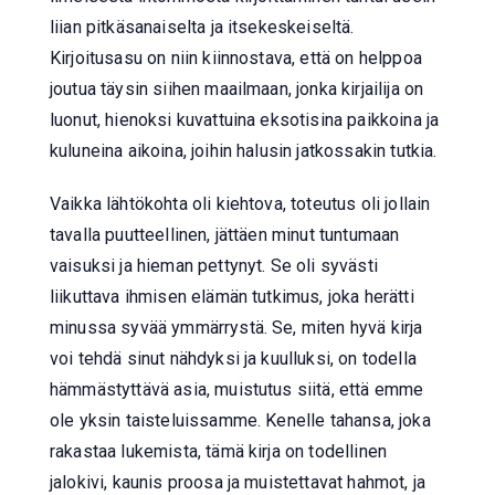
liian pitkäsanaiselta ja itsekeskeiseltä.
Kirjoitusasu on niin kiinnostava, että on helppoa
joutua täysin siihen maailmaan, jonka kirjailija on
luonut, hienoksi kuvattuina eksotisina paikkoina ja
kuluneina aikoina, joihin halusin jatkossakin tutkia.
Vaikka lähtökohta oli kiehtova, toteutus oli jollain
tavalla puutteellinen, jättäen minut tuntumaan
vaisuksi ja hieman pettynyt. Se oli syvästi
liikuttava ihmisen elämän tutkimus, joka herätti
minussa syvää ymmärrystä. Se, miten hyvä kirja
voi tehdä sinut nähdyksi ja kuulluksi, on todella
hämmästyttävä asia, muistutus siitä, että emme
ole yksin taisteluissamme. Kenelle tahansa, joka
rakastaa lukemista, tämä kirja on todellinen
jalokivi, kaunis proosa ja muistettavat hahmot, ja