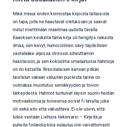
Mikä minua eniten kiinnostaa kirjoista tällaisista
on tapa, jolla ne haastavat oletuksiani ja saavat
minut miettimään maailmaa uudella tavalla.
Kaaoksen keskellä tämä kirja oli hengitys raikasta
ilmaa, sen kevyt, humoristinen sävy täydellinen
vastalääke arjessa stressin aiheuttamiin
haasteisiin, ja sen kokoelma omalaatuisia hahmoja
oli ilo katsella. Brasilialaisen kansan pitkän
taistelun vakaan valuutan puolesta tarina on
voimakas muistutus sinnikkyyden ja toivon
tärkeydestä. Hahmot tuntuivat täysin suomi heidän
motivaationsa ja toiveensa soivat fi tavalla, joka
oli sekä aito että vakuuttava. Ei ole usein, että
tulee vastaan Liehuva liekinvarsi – Kirjeitä ja
puheita finlandia kirja​ sulautuu niin vaivattomasti