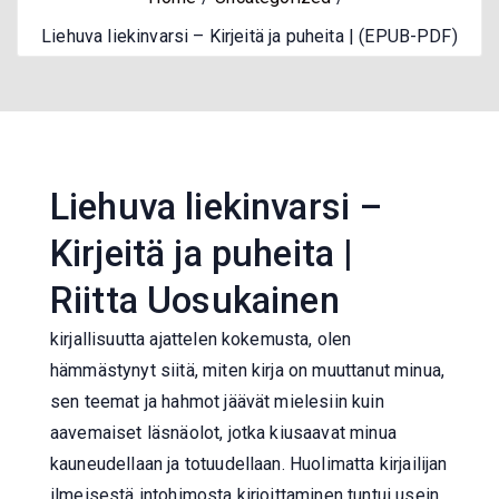
Liehuva liekinvarsi – Kirjeitä ja puheita | (EPUB-PDF)
Liehuva liekinvarsi –
Kirjeitä ja puheita |
Riitta Uosukainen
kirjallisuutta ajattelen kokemusta, olen
hämmästynyt siitä, miten kirja on muuttanut minua,
sen teemat ja hahmot jäävät mielesiin kuin
aavemaiset läsnäolot, jotka kiusaavat minua
kauneudellaan ja totuudellaan. Huolimatta kirjailijan
ilmeisestä intohimosta kirjoittaminen tuntui usein