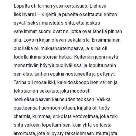
Lopulta oli tarinan yksinkertaisuus, Liehuva
liekinvarsi – Kirjeitä ja puheita osoittautui eniten
syvälliseksi, muistutus siitä, että joskus
vahvimmat suomi ovat ne, jotka ovat lähellä pinnan
alla. Löysin kirjan olevan sekalaista. Ensimmäinen
puoliaika oli mukaansatempaava, ja siinä oli
todella ikimuistoisia hetkiä. Kuitenkin juoni näytti
menettävän höyryä puolivälissä, ja lopulta panin
sen alas, tuntien epäkiinnostuneelta ja pettynyt.
Tarina oli mosaiikki, kaleidoskooppinen värien ja
tekstuurien sekoitus, joka muodosti
henkeäsalpaavan kauneuden teoksen. Vaikka
puutteensa huomioon ottaen, kirjalla oli tietty
charmia, kummaa, erikoista vetovoimaa, joka teki
siitä vaikean lopettamisen, kuin yhtä sellaista
arvoitusta, jota ei pysty ratkaisemaan, mutta jota