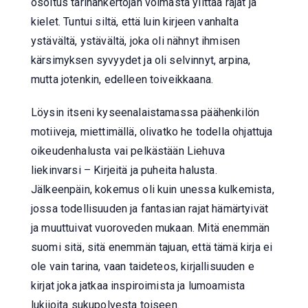
osoitus tarinankertojan voimasta ylittää rajat ja
kielet. Tuntui siltä, että luin kirjeen vanhalta
ystävältä, ystävältä, joka oli nähnyt ihmisen
kärsimyksen syvyydet ja oli selvinnyt, arpina,
mutta jotenkin, edelleen toiveikkaana.
Löysin itseni kyseenalaistamassa päähenkilön
motiiveja, miettimällä, olivatko he todella ohjattuja
oikeudenhalusta vai pelkästään Liehuva
liekinvarsi – Kirjeitä ja puheita halusta.
Jälkeenpäin, kokemus oli kuin unessa kulkemista,
jossa todellisuuden ja fantasian rajat hämärtyivät
ja muuttuivat vuoroveden mukaan. Mitä enemmän
suomi sitä, sitä enemmän tajuan, että tämä kirja ei
ole vain tarina, vaan taideteos, kirjallisuuden e
kirjat​ joka jatkaa inspiroimista ja lumoamista
lukijoita sukupolvesta toiseen.