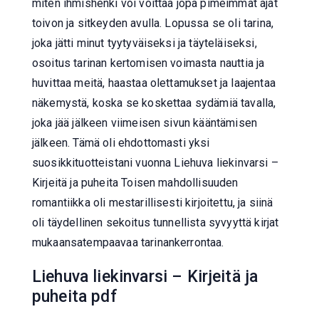
miten ihmishenki voi voittaa jopa pimeimmät ajat
toivon ja sitkeyden avulla. Lopussa se oli tarina,
joka jätti minut tyytyväiseksi ja täyteläiseksi,
osoitus tarinan kertomisen voimasta nauttia ja
huvittaa meitä, haastaa olettamukset ja laajentaa
näkemystä, koska se koskettaa sydämiä tavalla,
joka jää jälkeen viimeisen sivun kääntämisen
jälkeen. Tämä oli ehdottomasti yksi
suosikkituotteistani vuonna Liehuva liekinvarsi –
Kirjeitä ja puheita Toisen mahdollisuuden
romantiikka oli mestarillisesti kirjoitettu, ja siinä
oli täydellinen sekoitus tunnellista syvyyttä kirjat
mukaansatempaavaa tarinankerrontaa.
Liehuva liekinvarsi – Kirjeitä ja
puheita pdf