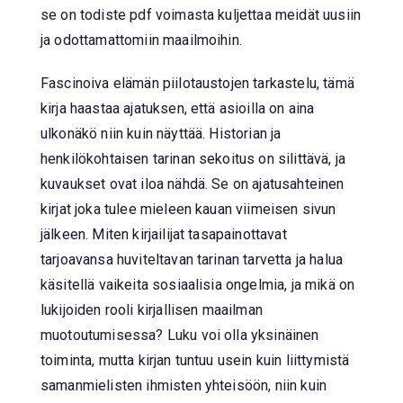
se on todiste pdf voimasta kuljettaa meidät uusiin
ja odottamattomiin maailmoihin.
Fascinoiva elämän piilotaustojen tarkastelu, tämä
kirja haastaa ajatuksen, että asioilla on aina
ulkonäkö niin kuin näyttää. Historian ja
henkilökohtaisen tarinan sekoitus on silittävä, ja
kuvaukset ovat iloa nähdä. Se on ajatusahteinen
kirjat joka tulee mieleen kauan viimeisen sivun
jälkeen. Miten kirjailijat tasapainottavat
tarjoavansa huviteltavan tarinan tarvetta ja halua
käsitellä vaikeita sosiaalisia ongelmia, ja mikä on
lukijoiden rooli kirjallisen maailman
muotoutumisessa? Luku voi olla yksinäinen
toiminta, mutta kirjan tuntuu usein kuin liittymistä
samanmielisten ihmisten yhteisöön, niin kuin