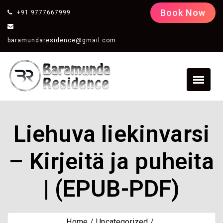
Book Now
+91 9777667999
baramundaresidence@gmail.com
Liehuva liekinvarsi
– Kirjeitä ja puheita
| (EPUB-PDF)
Home
Uncategorized