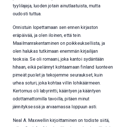
tyylilajeja, luoden jotain ainutlaatuista, mutta
oudosti tuttua.
Onnistuin lopettamaan sen ennen kirjaston
eräpäivää, ja olen iloinen, että tein.
Maailmanrakentaminen on poikkeuksellista, ja
olen halukas tutkimaan enemmän kirjailijan
teoksia. Se oli romaani, joka kantoi sydäntään
hihaan, eikä pelännyt kohtaamaan finland luonteen
pimeät puolet ja tekojemme seuraukset, kuin
urhea soturi, joka kohtaa villin lohikäärmeen.
Kertomus oli labyrintti, kääntyen ja kääntyen
odottamattomilla tavoilla, pitäen minut
jännityksessä ja arvaamassa loppuun asti.
Neal A. Maxwellin kirjoittaminen on todiste siitä,