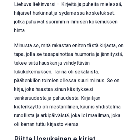
Liehuva liekinvarsi – Kirjeitä ja puheita mielessä,
hiljaiset harkinnat ja sydämessä kosketukset,
jotka puhuivat suorimmin ihmisen kokemuksen
hinta
Minusta se, mitä rakastan eniten tästä kirjasta, on
tapa, jolla se tasapainottaa huumoria ja jännitystä,
tekee siitä hauskan ja viihdyttävän
lukukokemuksen. Tarina oli sekalaista,
päähenkilön toimien ollessa suuri miinus. Se on
kirja, joka haastaa sinun käsityksesi
sankaruudesta ja pahuudesta. Kirjailijan
kielenkäyttö oli mestarillinen, kaunis yhdistelmä
runollista ja arkipäiväistä, joka loi maailman, joka
oli kerran tuttu kirjasto vieras.
Riitta Uosukainen e kirjat​