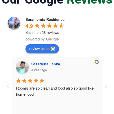
Baramunda Residence
4.9
Based on 28 reviews
powered by
G
o
o
g
l
e
review us on
Sesadeba Lenka
a year ago
Rooms are so clean and food also so good like 
So c
home food