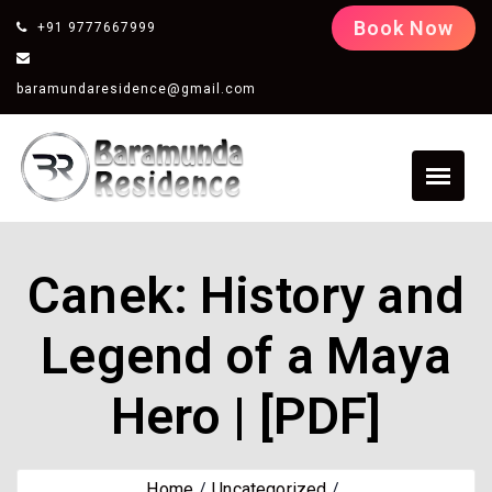
Book Now
+91 9777667999
baramundaresidence@gmail.com
Canek: History and
Legend of a Maya
Hero | [PDF]
Home
Uncategorized