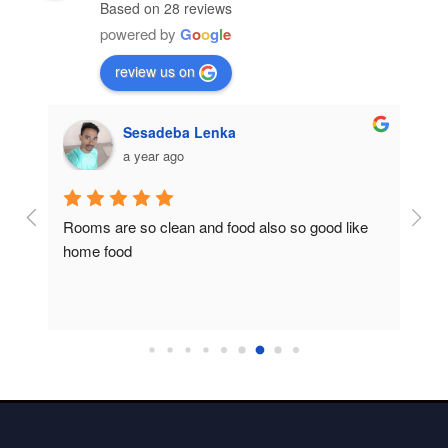
Based on 28 reviews
powered by
G
o
o
g
l
e
review us on
Sesadeba Lenka
a year ago
Rooms are so clean and food also so good like 
So c
home food