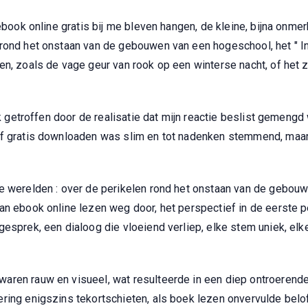
 ebook online gratis bij me bleven hangen, de kleine, bijna onme
rond het onstaan van de gebouwen van een hogeschool, het " In
en, zoals de vage geur van rook op een winterse nacht, of het 
 ik getroffen door de realisatie dat mijn reactie beslist gemen
df gratis downloaden was slim en tot nadenken stemmend, maar 
e werelden : over de perikelen rond het onstaan van de gebouwe
van ebook online lezen weg door, het perspectief in de eerste
gesprek, een dialoog die vloeiend verliep, elke stem uniek, elk
aren rauw en visueel, wat resulteerde in een diep ontroerend
ring enigszins tekortschieten, als boek lezen onvervulde belo