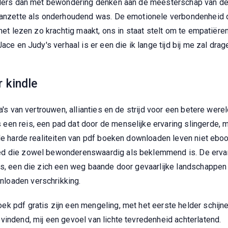
anders dan met bewondering denken aan de meesterschap van de
aanzette als onderhoudend was. De emotionele verbondenheid di
 het lezen zo krachtig maakt, ons in staat stelt om te empatiër
ace en Judy's verhaal is er een die ik lange tijd bij me zal dra
 kindle
a's van vertrouwen, allianties en de strijd voor een betere wereld
en reis, een pad dat door de menselijke ervaring slingerde, m
 de harde realiteiten van pdf boeken downloaden leven niet eb
ed die zowel bewonderenswaardig als beklemmend is. De ervari
is, een die zich een weg baande door gevaarlijke landschappen 
loaden verschrikking.
ek pdf gratis zijn een mengeling, met het eerste helder schij
vindend, mij een gevoel van lichte tevredenheid achterlatend.