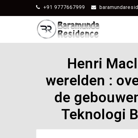
+91 9777667999
baramundaresi
Henri Macl
werelden : ove
de gebouwen 
Teknologi B