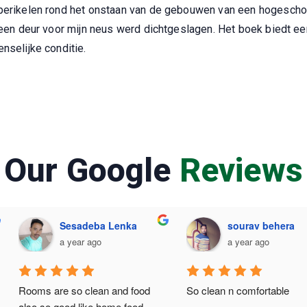
perikelen rond het onstaan van de gebouwen van een hogeschool
f een deur voor mijn neus werd dichtgeslagen. Het boek biedt 
nselijke conditie.
Our Google
Reviews
ram Rathod
Sesadeba Lenka
ar ago
a year ago
 place for lodging 
Rooms are so clean and food 
So cle
also so good like home food