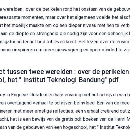
e werelden : over de perikelen rond het onstaan van de gebouwe
teressante momenten, maar over het algemeen voelde het alsof e
t het moeilijk maakte om op een dieper niveau met hen te verb
 aan de diepte en strengheid die nodig zijn voor een behoorlijk b
alligator onder het bed tot leven komt. Het lezen over de erv
unnen inspireren om meer nieuwsgierig en open-minded te zij
ct tussen twee werelden : over de perikelen
, het " Institut Teknologi Bandung" pdf
ey in Engelse literatuur en haar ervaring met het schrijven v
m een overtuigend verhaal te schrijven beïnvloed. Een van de me
ren met meer ernstige reflecties, een verhaal creërend dat zo
ht, het is een bewijs van de gratis pdf boeken van de Henri M
taan van de gebouwen van een hogeschool, het " Institut Tekno