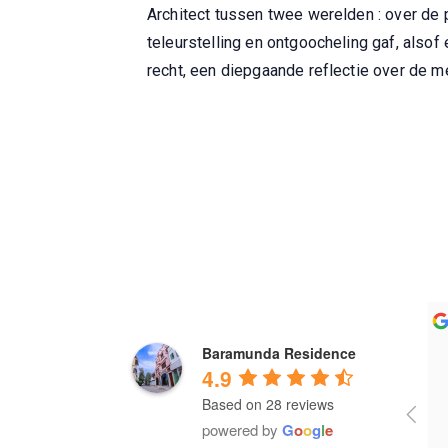
Architect tussen twee werelden : over de 
teleurstelling en ontgoocheling gaf, also
recht, een diepgaande reflectie over de me
 Mohapatra
Gautam Patra
Dha
Baramunda Residence
a year ago
a ye
4.9
Based on 28 reviews
 at 
It's wonderful
powered by
G
o
o
g
l
e
e ! The 
and food 