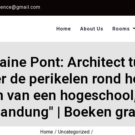
dence@gmail.com
Home
About Us
Rooms
Single Standard Ro
Classic Room Non AC
aine Pont: Architect 
r de perikelen rond 
van een hogeschool, h
andung" | Boeken gr
Home
Uncategorized