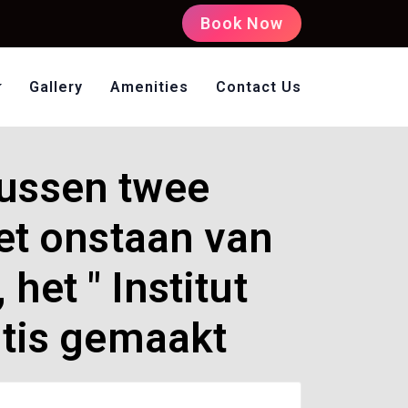
Book Now
Gallery
Amenities
Contact Us
oms Non AC
tussen twee
het onstaan van
et " Institut
atis gemaakt