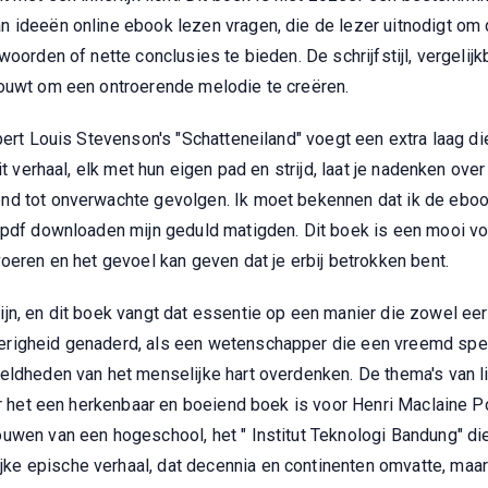
n ideeën online ebook lezen vragen, die de lezer uitnodigt om
woorden of nette conclusies te bieden. De schrijfstijl, vergelij
bouwt om een ontroerende melodie te creëren.
bert Louis Stevenson's "Schatteneiland" voegt een extra laag d
dit verhaal, elk met hun eigen pad en strijd, laat je nadenken o
nd tot onverwachte gevolgen. Ik moet bekennen dat ik de eboo
s pdf downloaden mijn geduld matigden. Dit boek is een mooi 
oeren en het gevoel kan geven dat je erbij betrokken bent.
n, en dit boek vangt dat essentie op een manier die zowel eerl
erigheid genaderd, als een wetenschapper die een vreemd spe
eldheden van het menselijke hart overdenken. De thema's van lie
or het een herkenbaar en boeiend boek is voor Henri Maclaine P
uwen van een hogeschool, het " Institut Teknologi Bandung" di
 epische verhaal, dat decennia en continenten omvatte, maar p