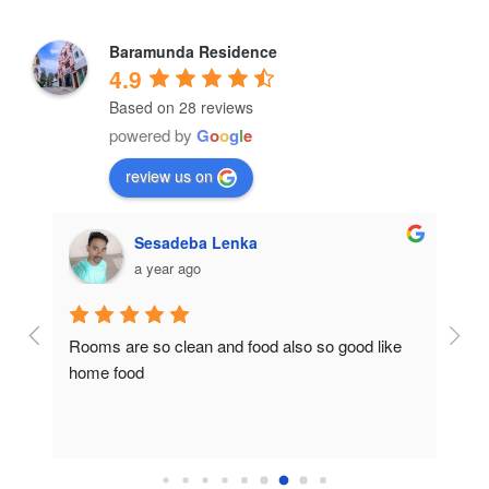
Baramunda Residence
4.9
Based on 28 reviews
powered by
G
o
o
g
l
e
review us on
Sesadeba Lenka
a year ago
Rooms are so clean and food also so good like 
So c
home food