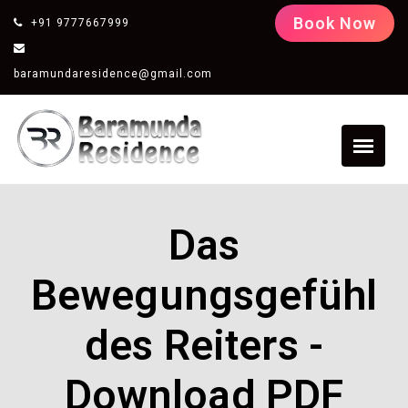
Book Now
+91 9777667999
baramundaresidence@gmail.com
Das
Bewegungsgefühl
des Reiters -
Download PDF