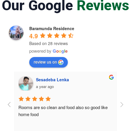
Our Google
Reviews
Baramunda Residence
4.9
Based on 28 reviews
powered by
G
o
o
g
l
e
review us on
Sesadeba Lenka
a year ago
Rooms are so clean and food also so good like 
So c
home food