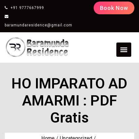
Book Now
+91 9777667999
baramundaresidence@gmail.com
HO IMPARATO AD
AMARMI : PDF
Gratis
Home
Uncategorized