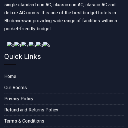
and 
must 
clean 
single standard non AC, classic non AC, classic AC and
spaci
say, it 
, 
deluxe AC rooms. It is one of the best budget hotels in
ous, 
was 
comfo
Bhubaneswar providing wide range of facilities within a
and 
an 
rtable 
pocket-friendly budget.
the 
excep
and 
staff 
tional 
well 
was 
experi
maint
super 
ence 
ained. 
Quick Links
friendl
from 
The 
y. The 
start 
staff 
locati
to 
was 
Home
on is 
finish. 
friendl
perfec
The 
y and 
Our Rooms
t, 
hotel 
attenti
Privacy Policy
close 
room 
ve, 
to the 
itself 
makin
Refund and Returns Policy
Bara
was 
g sure 
mund
very 
everyt
Terms & Conditions
a bus 
comfo
hing 