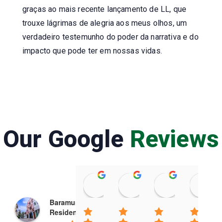
graças ao mais recente lançamento de LL, que
trouxe lágrimas de alegria aos meus olhos, um
verdadeiro testemunho do poder da narrativa e do
impacto que pode ter em nossas vidas.
Our Google
Reviews
Raviteja Kurapati
Prasenjit Das
Amateur Ki
08:20 26 Feb 25
06:16 22 Feb 25
03:09 22 Feb
Baramunda
Residence