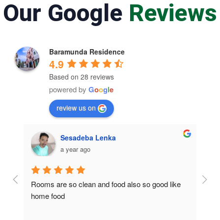
Our Google
Reviews
Baramunda Residence
4.9
Based on 28 reviews
powered by
G
o
o
g
l
e
review us on
Sesadeba Lenka
a year ago
Rooms are so clean and food also so good like 
So c
home food