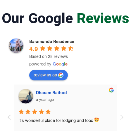
Our Google
Reviews
Baramunda Residence
4.9
Based on 28 reviews
powered by
G
o
o
g
l
e
review us on
Dharam Rathod
a year ago
It's wonderful place for lodging and food 
Room
home