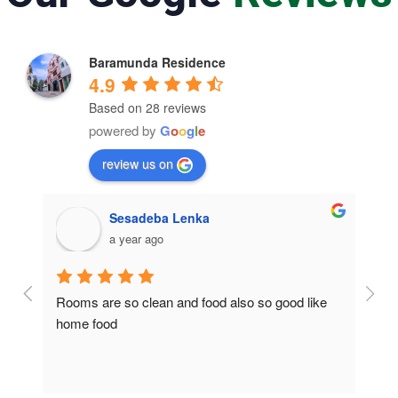
Baramunda Residence
4.9
Based on 28 reviews
powered by
G
o
o
g
l
e
review us on
Sesadeba Lenka
a year ago
Rooms are so clean and food also so good like 
So c
home food