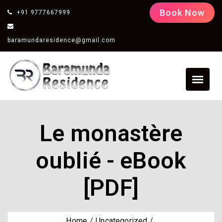
Book Now
+91 9777667999
baramundaresidence@gmail.com
Le monastère
oublié - eBook
[PDF]
Home
Uncategorized