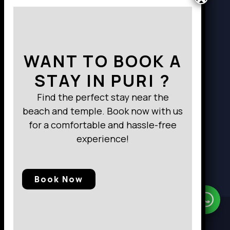
Way to Destination
WANT TO BOOK A
STAY IN PURI ?
Find the perfect stay near the
beach and temple. Book now with us
for a comfortable and hassle-free
experience!
Book Now
Need Help?
Chat with us
© 2025, Baramunda Residence