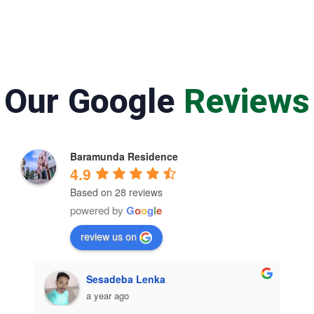
Our Google
Reviews
Baramunda Residence
4.9
Based on 28 reviews
powered by
G
o
o
g
l
e
review us on
Sesadeba Lenka
a year ago