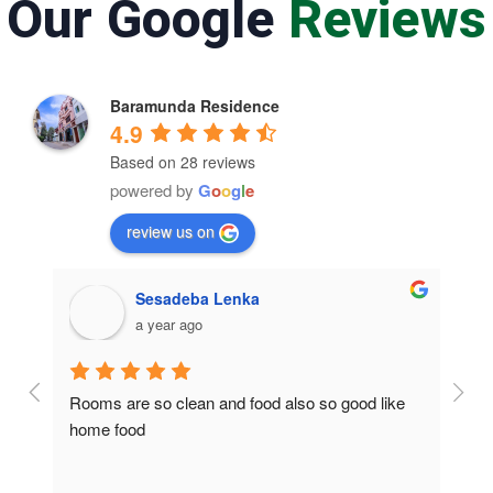
Our Google
Reviews
Baramunda Residence
4.9
Based on 28 reviews
powered by
G
o
o
g
l
e
review us on
Sesadeba Lenka
a year ago
Rooms are so clean and food also so good like 
So c
home food