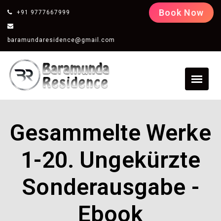
Book Now
+91 9777667999
baramundaresidence@gmail.com
Gesammelte Werke
1-20. Ungekürzte
Sonderausgabe -
Ebook