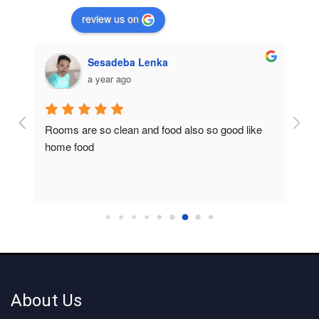
review us on
Sesadeba Lenka
a year ago
Rooms are so clean and food also so good like 
So c
home food
About Us