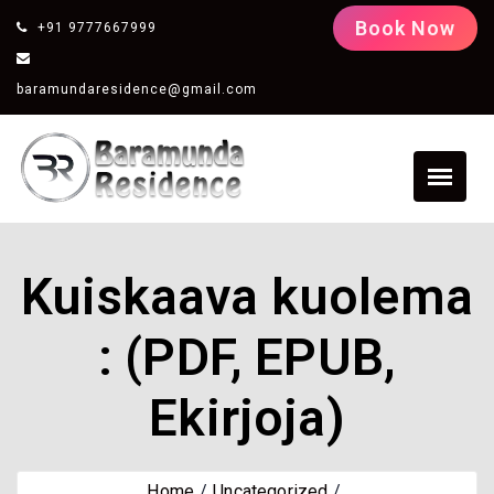
Book Now
+91 9777667999
baramundaresidence@gmail.com
Kuiskaava kuolema
: (PDF, EPUB,
Ekirjoja)
Home
Uncategorized