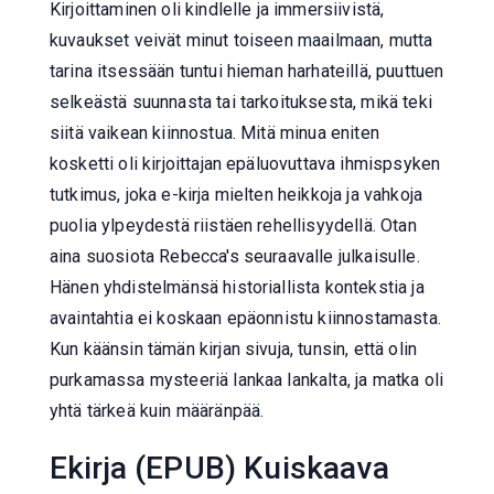
Kirjoittaminen oli kindlelle ja immersiivistä,
kuvaukset veivät minut toiseen maailmaan, mutta
tarina itsessään tuntui hieman harhateillä, puuttuen
selkeästä suunnasta tai tarkoituksesta, mikä teki
siitä vaikean kiinnostua. Mitä minua eniten
kosketti oli kirjoittajan epäluovuttava ihmispsyken
tutkimus, joka e-kirja mielten heikkoja ja vahkoja
puolia ylpeydestä riistäen rehellisyydellä. Otan
aina suosiota Rebecca's seuraavalle julkaisulle.
Hänen yhdistelmänsä historiallista kontekstia ja
avaintahtia ei koskaan epäonnistu kiinnostamasta.
Kun käänsin tämän kirjan sivuja, tunsin, että olin
purkamassa mysteeriä lankaa lankalta, ja matka oli
yhtä tärkeä kuin määränpää.
Ekirja (EPUB) Kuiskaava