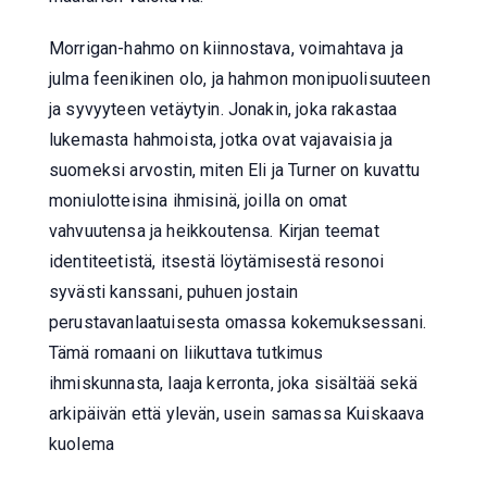
Morrigan-hahmo on kiinnostava, voimahtava ja
julma feenikinen olo, ja hahmon monipuolisuuteen
ja syvyyteen vetäytyin. Jonakin, joka rakastaa
lukemasta hahmoista, jotka ovat vajavaisia ja
suomeksi arvostin, miten Eli ja Turner on kuvattu
moniulotteisina ihmisinä, joilla on omat
vahvuutensa ja heikkoutensa. Kirjan teemat
identiteetistä, itsestä löytämisestä resonoi
syvästi kanssani, puhuen jostain
perustavanlaatuisesta omassa kokemuksessani.
Tämä romaani on liikuttava tutkimus
ihmiskunnasta, laaja kerronta, joka sisältää sekä
arkipäivän että ylevän, usein samassa Kuiskaava
kuolema