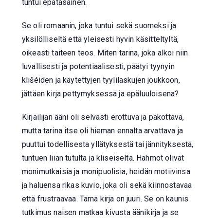
tuntui epätasainen.
Se oli romaanin, joka tuntui sekä suomeksi ja
yksilölliseltä että yleisesti hyvin käsitteltyltä,
oikeasti taiteen teos. Miten tarina, joka alkoi niin
luvallisesti ja potentiaalisesti, päätyi tyynyin
klišéiden ja käytettyjen tyylilaskujen joukkoon,
jättäen kirja pettymyksessä ja epäluuloisena?
Kirjailijan ääni oli selvästi erottuva ja pakottava,
mutta tarina itse oli hieman ennalta arvattava ja
puuttui todellisesta yllätyksestä tai jännityksestä,
tuntuen liian tutulta ja kliseiseltä. Hahmot olivat
monimutkaisia ja monipuolisia, heidän motiivinsa
ja haluensa rikas kuvio, joka oli sekä kiinnostavaa
että frustraavaa. Tämä kirja on juuri. Se on kaunis
tutkimus naisen matkaa kivusta äänikirja ja se