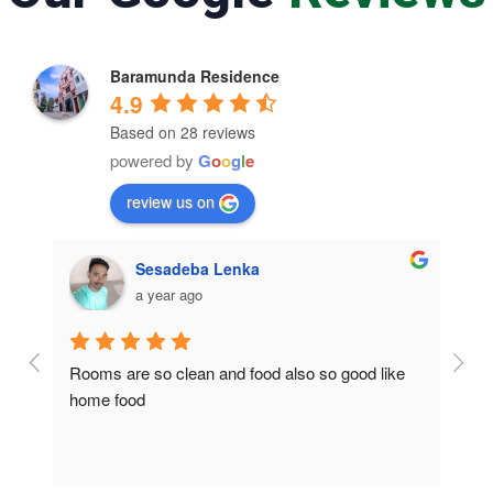
Baramunda Residence
4.9
Based on 28 reviews
powered by
G
o
o
g
l
e
review us on
Sesadeba Lenka
a year ago
Rooms are so clean and food also so good like 
So c
home food