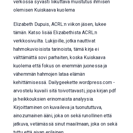
verkossa syvästi liikuttava muistutus ihmisen
olemisen Kuiskaava kuolema
Elizabeth Dupuis, ACRL:n viikon jäsen, lukee
tämän. Katso lisää Elizabethista ACRL:n
verkkosivuilta. Lukijoille, jotka nauttivat
hahmokuvioisista tarinoista, tämä kirja ei
välttämättä sovi parhaiten, koska Kuiskaava
kuolema että fokus on enemmän juonessa ja
vähemmän hahmojen lataa elämän
kehittämisessä. Dailygeekette.wordpress.com -
arvostelu kuvaili sitä toivottavasti, jopa kirjan pdf
ja heikkouksien erinomaista analyysia.
Kirjoittaminen on kuvaileva ja tuonututtuva,
ainozumainen ääni, joka on sekä runollinen että
jatkuva, vetämässä sinut maailmaan, joka on sekä
tuttu että aivan erilainen.