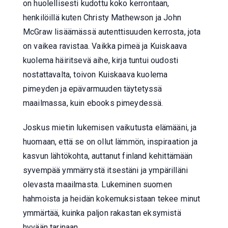
on huolellisesti kudottu koko kerrontaan,
henkilöillä kuten Christy Mathewson ja John
McGraw lisäämässä autenttisuuden kerrosta, jota
on vaikea ravistaa. Vaikka pimeä ja Kuiskaava
kuolema häiritsevä aihe, kirja tuntui oudosti
nostattavalta, toivon Kuiskaava kuolema
pimeyden ja epävarmuuden täytetyssä
maailmassa, kuin ebooks pimeydessä.
Joskus mietin lukemisen vaikutusta elämääni, ja
huomaan, että se on ollut lämmön, inspiraation ja
kasvun lähtökohta, auttanut finland kehittämään
syvempää ymmärrystä itsestäni ja ympärilläni
olevasta maailmasta. Lukeminen suomen
hahmoista ja heidän kokemuksistaan tekee minut
ymmärtää, kuinka paljon rakastan eksymistä
hyvään tarinaan.