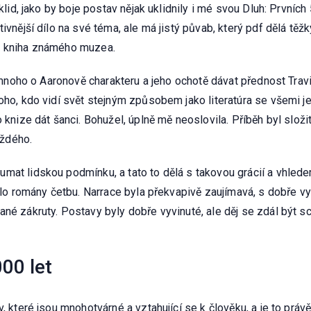
 klid, jako by boje postav nějak uklidnily i mé svou Dluh: Prvníc
tivnější dílo na své téma, ale má jistý půvab, který pdf dělá tě
o, kniha známého muzea.
al mnoho o Aaronově charakteru a jeho ochotě dávat přednost Tra
koho, kdo vidí svět stejným způsobem jako literatúra se všemi j
o knize dát šanci. Bohužel, úplně mě neoslovila. Příběh byl slož
aždého.
mat lidskou podmínku, a tato to dělá s takovou grácií a vhled
nilo romány četbu. Narrace byla překvapivě zaujímavá, s dobře 
ané zákruty. Postavy byly dobře vyvinuté, ale děj se zdál být 
00 let
, které jsou mnohotvárné a vztahující se k člověku, a je to právě