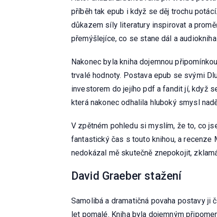
příběh tak epub i když se děj trochu potác
důkazem síly literatury inspirovat a proměň
přemýšlejíce, co se stane dál a audiokniha
Nakonec byla kniha dojemnou připomínkou, ž
trvalé hodnoty. Postava epub se svými Dluh
investorem do jejího pdf a fandit jí, když
která nakonec odhalila hluboký smysl nadě
V zpětném pohledu si myslím, že to, co jse
fantastický čas s touto knihou, a recenze 
nedokázal mě skutečně znepokojit, zklam
David Graeber stažení
Samolibá a dramatičná povaha postavy ji č
let pomalé. Kniha byla dojemným připomenut