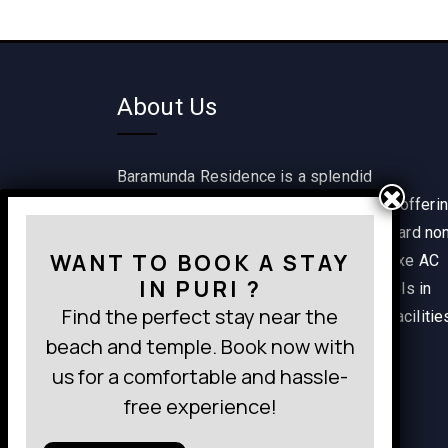
About Us
Baramunda Residence is a splendid
accommodation option in Bhubaneswar offeri
a range of rooms including single standard no
WANT TO BOOK A STAY
AC, classic non AC, classic AC and deluxe AC
IN PURI ?
rooms. It is one of the best budget hotels in
Find the perfect stay near the
Bhubaneswar providing wide range of facilitie
beach and temple. Book now with
within a pocket-friendly budget.
us for a comfortable and hassle-
free experience!