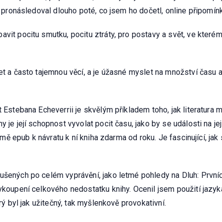
ě pronásledoval dlouho poté, co jsem ho dočetl, online připomínk
vit pocitu smutku, pocitu ztráty, pro postavy a svět, ve kterém 
t a často tajemnou věcí, a je úžasné myslet na množství času a ú
 Estebana Echeverrii je skvělým příkladem toho, jak literatura mů
y je její schopnost vyvolat pocit času, jako by se události na j
rá mě epub k návratu k ní kniha zdarma od roku. Je fascinující, j
ušených po celém vyprávění, jako letmé pohledy na Dluh: Prvníc
vykoupení celkového nedostatku knihy. Ocenil jsem použití jazy
rý byl jak užitečný, tak myšlenkově provokativní.