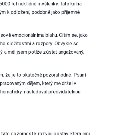
h 5000 let neklidné myšlenky. Tato kniha
žkým k odložení, podobně jako příjemné
visově emocionálnímu blahu. Cítím se, jako
eho složitostmi a rozpory. Obvykle se
itý a měl jsem potíže zůstat angažovaný.
em, že je to skutečně pozoruhodné. Psaní
vypracovaným dějem, který mě držel v
schematický, následoval předvídatelnou
 tato pozornost k rozvoji postav, která činí