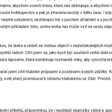
ý máme, abychom ocenili krásu, která nás obklopuje, a abychom n
ouze kníhkupectvo a pak je ztracena navždy v běhu času. I kdy
kdy neplně uskutečnil, nechávající mě s pocitem zklamání a s po
 skvělým příkladem toho, online kniha nás může vzít na cestu obj
kou, že láska a vášeň se mohou objevit v nejnečekanějších míste
ětší radost. Cítil jsem se, jako bych byl součástí velké dobrodr
ická tapisérie, která kombinuje rozmanité nitky, aby vytvořila krá
ačal jsem cítit hluboké propojení s postavami a jejich zážitky. 
ámý, svět, který promlouval k něčemu hlubokému ve Dluh: Prvníc
rávění příběhů, připomínkou, že i nejútlejší okamžiky vášně a sp