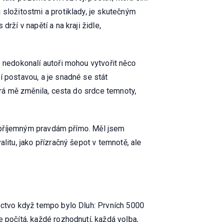
 složitostmi a protiklady, je skutečným
rží v napětí a na kraji židle,
e nedokonalí autoři mohou vytvořit něco
í postavou, a je snadné se stát
erá mě změnila, cesta do srdce temnoty,
 nepříjemným pravdám přímo. Měl jsem
litu, jako přízračný šepot v temnotě, ale
pectvo když tempo bylo Dluh: Prvních 5000
e počítá, každé rozhodnutí, každá volba,