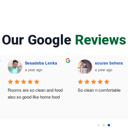
Our Google
Reviews
a
Gautam Patra
Dharam Ra
a year ago
a year ago
It's wonderful place f
 
and food 
read