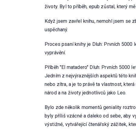
životy. Byl to příběh, epub zůstal, který m
Když jsem zavřel knihu, nemohl jsem se zba
uspěchaný.
Proces psaní knihy je Dluh: Prvních 5000 le
vyprávění.
Příběh "El matadero" Dluh: Prvních 5000 let
Jedním z nejvýraznějších aspektů této knih
nebo zítra, a je to právě ta vlastnost, kte
národ a na životy jednotlivců jako Leo.
Bylo zde několik momentů geniality roztro
byly příliš vzácné a daleko od sebe, aby 
výstižné, vytvářející čtenářský zážitek, kte