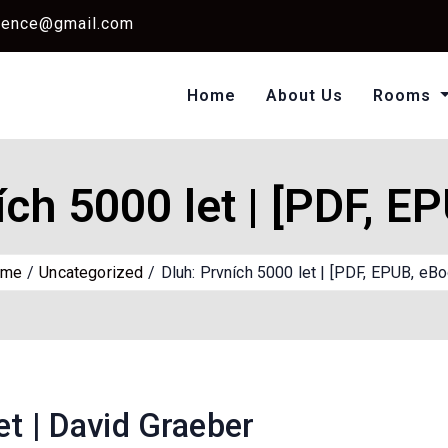
dence@gmail.com
Home
About Us
Rooms
Single Standard Ro
Classic Room Non AC
ích 5000 let | [PDF, E
ome
Uncategorized
Dluh: Prvních 5000 let | [PDF, EPUB, eBo
et | David Graeber