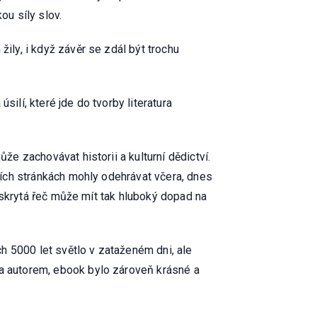
ou síly slov.
žily, i když závěr se zdál být trochu
silí, které jde do tvorby literatura
že zachovávat historii a kulturní dědictví.
ejích stránkách mohly odehrávat včera, dnes
ak skrytá řeč může mít tak hluboký dopad na
h 5000 let světlo v zataženém dni, ale
ka autorem, ebook bylo zároveň krásné a