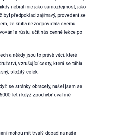
ikdy nebrali nic jako samozřejmost, jako
ž byl předpoklad zajímavý, provedení se
citem, že kniha nezodpovídala svému
evování a růstu, učit nás cenné lekce po
ch a někdy jsou to právě věci, které
užství, vzrušující cesty, která se táhla
sný, složitý celek.
Když se stránky obracely, našel jsem se
h 5000 let i když zpochybňoval mé
ojení mohou mít trvalý dopad na naše