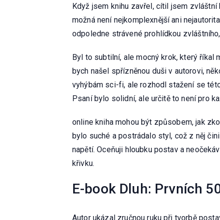
Když jsem knihu zavřel, cítil jsem zvláštní
možná není nejkomplexnější ani nejautorita
odpoledne strávené prohlídkou zvláštníh
Byl to subtilní, ale mocný krok, který řík
bych našel spřízněnou duši v autorovi, ně
vyhýbám sci-fi, ale rozhodl stažení se tét
Psaní bylo solidní, ale určitě to není pro k
online kniha mohou být způsobem, jak zkou
bylo suché a postrádalo styl, což z něj či
napětí. Oceňuji hloubku postav a neočekáv
křivku.
E-book Dluh: Prvních 50
Autor ukázal zručnou ruku při tvorbě postav