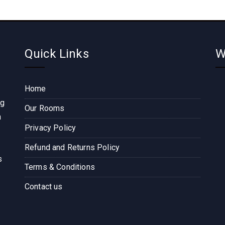
Quick Links
W
Home
ng
Our Rooms
n
Privacy Policy
Refund and Returns Policy
s
Terms & Conditions
Contact us