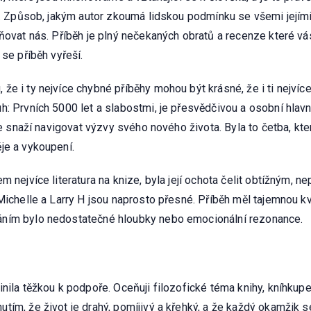
í. Způsob, jakým autor zkoumá lidskou podmínku se všemi jejími
ovat nás. Příběh je plný nečekaných obratů a recenze které vás d
 se příběh vyřeší.
e i ty nejvíce chybné příběhy mohou být krásné, že i ti nejvíc
: Prvních 5000 let a slabostmi, je přesvědčivou a osobní hlavn
 se snaží navigovat výzvy svého nového života. Byla to četba, kt
je a vykoupení.
m nejvíce literatura na knize, byla její ochota čelit obtížným,
Michelle a Larry H jsou naprosto přesné. Příběh měl tajemnou kva
áním bylo nedostatečné hloubky nebo emocionální rezonance.
inila těžkou k podpoře. Oceňuji filozofické téma knihy, kníhku
ím, že život je drahý, pomíjivý a křehký, a že každý okamžik s