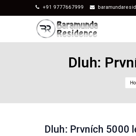
+91 9777667999
baramundaresi
Dluh: Prvn
H
Dluh: Prvních 5000 l