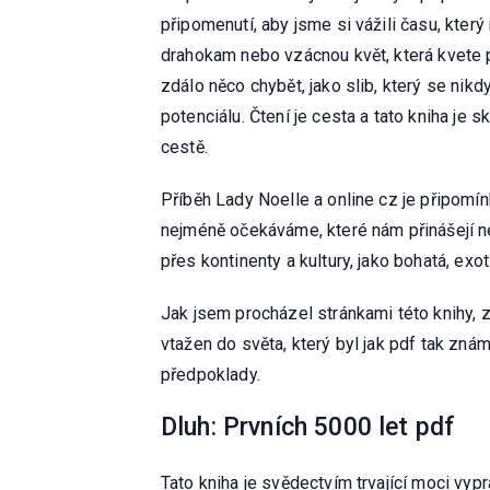
připomenutí, aby jsme si vážili času, kter
drahokam nebo vzácnou květ, která kvete p
zdálo něco chybět, jako slib, který se ni
potenciálu. Čtení je cesta a tato kniha je
cestě.
Příběh Lady Noelle a online cz je připomín
nejméně očekáváme, které nám přinášejí nejv
přes kontinenty a kultury, jako bohatá, exot
Jak jsem procházel stránkami této knihy, z
vtažen do světa, který byl jak pdf tak zn
předpoklady.
Dluh: Prvních 5000 let pdf
Tato kniha je svědectvím trvající moci vyp