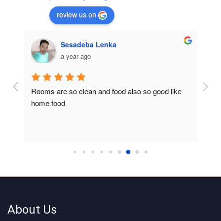
review us on
Sesadeba Lenka
a year ago
Rooms are so clean and food also so good like 
So c
home food
About Us