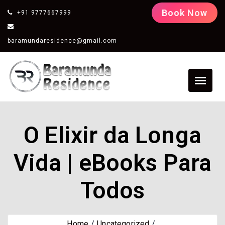
Book Now
+91 9777667999
baramundaresidence@gmail.com
O Elixir da Longa
Vida | eBooks Para
Todos
Home
Uncategorized