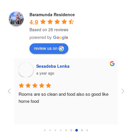
Baramunda Residence
4.9
Based on 28 reviews
powered by
G
o
o
g
l
e
review us on
Sesadeba Lenka
a year ago
Rooms are so clean and food also so good like 
So c
home food