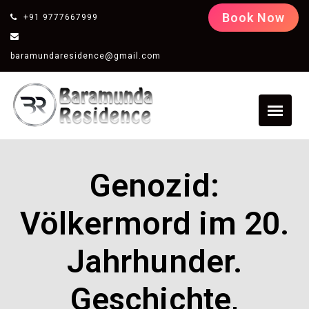
Book Now
+91 9777667999
baramundaresidence@gmail.com
Genozid:
Völkermord im 20.
Jahrhunder.
Geschichte,