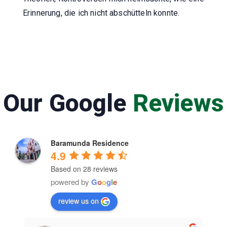
Erinnerung, die ich nicht abschütteln konnte.
Our Google
Reviews
Baramunda Residence
4.9
Based on 28 reviews
powered by
G
o
o
g
l
e
review us on