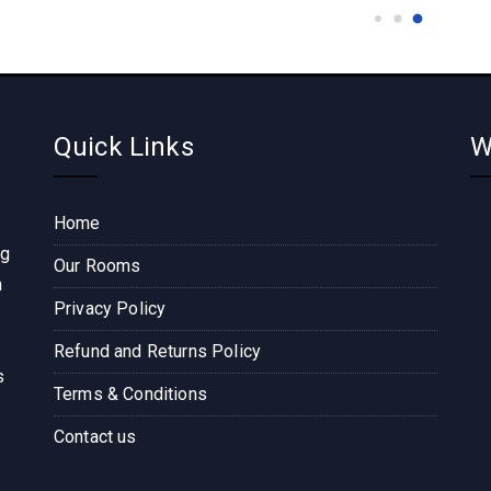
Quick Links
W
Home
ng
Our Rooms
n
Privacy Policy
Refund and Returns Policy
s
Terms & Conditions
Contact us