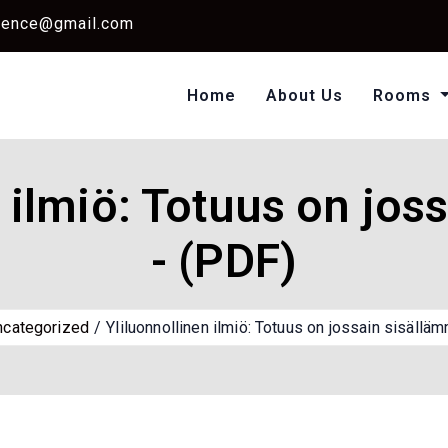
dence@gmail.com
Home
About Us
Rooms
Single Standard Ro
Classic Room Non AC
n ilmiö: Totuus on jos
- (PDF)
ncategorized
Yliluonnollinen ilmiö: Totuus on jossain sisällä