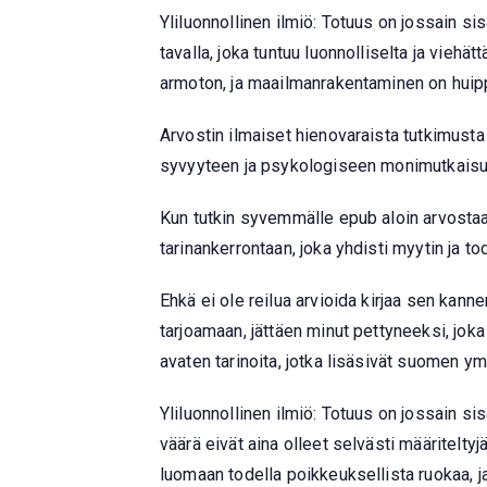
Yliluonnollinen ilmiö: Totuus on jossain si
tavalla, joka tuntuu luonnolliselta ja viehä
armoton, ja maailmanrakentaminen on huippu
Arvostin ilmaiset hienovaraista tutkimusta
syvyyteen ja psykologiseen monimutkaisu
Kun tutkin syvemmälle epub aloin arvostaa k
tarinankerrontaan, joka yhdisti myytin ja t
Ehkä ei ole reilua arvioida kirjaa sen kan
tarjoamaan, jättäen minut pettyneeksi, joka
avaten tarinoita, jotka lisäsivät suomen y
Yliluonnollinen ilmiö: Totuus on jossain s
väärä eivät aina olleet selvästi määriteltyj
luomaan todella poikkeuksellista ruokaa, j