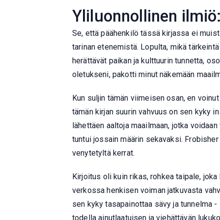
Yliluonnollinen ilmi
Se, että päähenkilö tässä kirjassa ei muist
tarinan etenemistä. Lopulta, mikä tärkeintä t
herättävät paikan ja kulttuurin tunnetta, o
oletukseni, pakotti minut näkemään maailma
Kun suljin tämän viimeisen osan, en voinut ki
tämän kirjan suurin vahvuus on sen kyky ins
lähettäen aaltoja maailmaan, jotka voidaan 
tuntui jossain määrin sekavaksi. Frobisher 
venytetyltä kerrat.
Kirjoitus oli kuin rikas, rohkea taipale, jo
verkossa henkisen voiman jatkuvasta vahvuud
sen kyky tasapainottaa sävy ja tunnelma -
todella ainutlaatuisen ja viehättävän lukuko