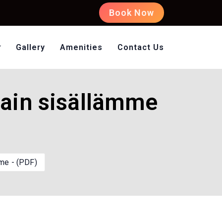
Book Now
Gallery
Amenities
Contact Us
oms Non AC
sain sisällämme
mme - (PDF)