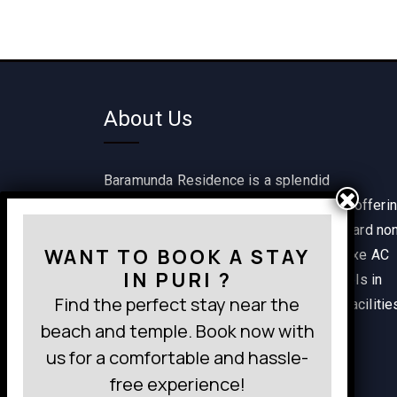
About Us
Baramunda Residence is a splendid
accommodation option in Bhubaneswar offeri
a range of rooms including single standard no
WANT TO BOOK A STAY
AC, classic non AC, classic AC and deluxe AC
IN PURI ?
rooms. It is one of the best budget hotels in
Find the perfect stay near the
Bhubaneswar providing wide range of facilitie
beach and temple. Book now with
within a pocket-friendly budget.
us for a comfortable and hassle-
free experience!