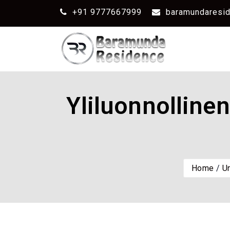
+91 9777667999
baramundaresi
Yliluonnolline
Home
U