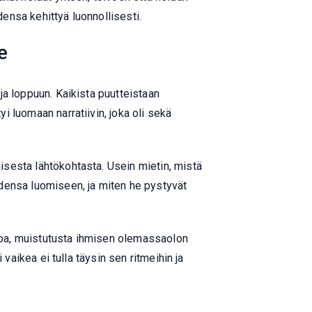
densa kehittyä luonnollisesti.
e
rja loppuun. Kaikista puutteistaan
yi luomaan narratiivin, joka oli sekä
nisesta lähtökohtasta. Usein mietin, mistä
oidensa luomiseen, ja miten he pystyvät
lloa, muistutusta ihmisen olemassaolon
i vaikea ei tulla täysin sen ritmeihin ja