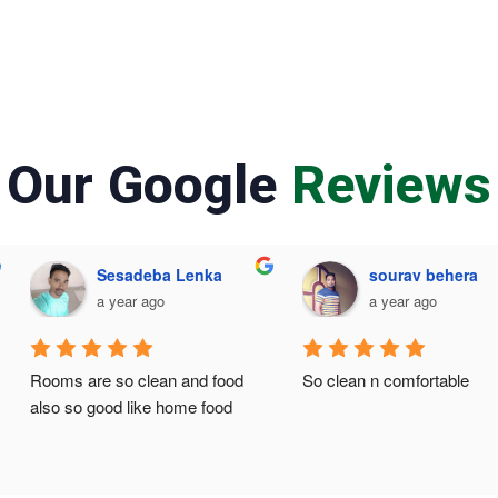
Our Google
Reviews
Sesadeba Lenka
sourav behera
a year ago
a year ago
Rooms are so clean and food 
So clean n comfortable
also so good like home food