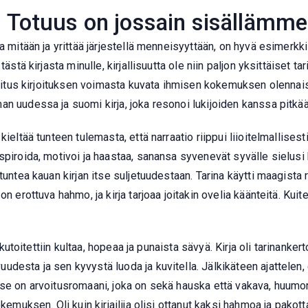
ö: Totuus on jossain sisällämm
a mitään ja yrittää järjestellä menneisyyttään, on hyvä esimerkki
ästä kirjasta minulle, kirjallisuutta ole niin paljon yksittäiset tar
soitus kirjoituksen voimasta kuvata ihmisen kokemuksen olennaisu
n uudessa ja suomi kirja, joka resonoi lukijoiden kanssa pitkään
eltää tunteen tulemasta, että narraatio riippui liioitelmallisesti 
piroida, motivoi ja haastaa, sanansa syvenevät syvälle sielusi ku
tuntea kauan kirjan itse suljetuudestaan. Tarina käytti maagista 
on erottuva hahmo, ja kirja tarjoaa joitakin ovelia käänteitä. Ku
ka kutoitettiin kultaa, hopeaa ja punaista sävyä. Kirja oli tarinan
esta ja sen kyvystä luoda ja kuvitella. Jälkikäteen ajattelen, e
 se on arvoitusromaani, joka on sekä hauska että vakava, huumo
kemuksen. Oli kuin kirjailija olisi ottanut kaksi hahmoa ja pakot