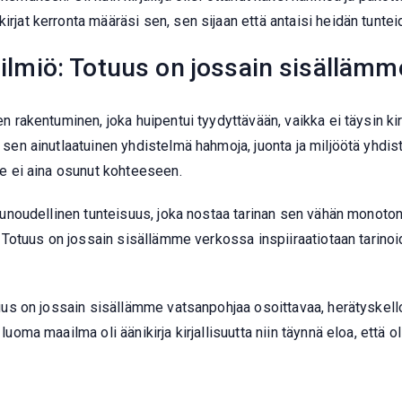
irjat​ kerronta määräsi sen, sen sijaan että antaisi heidän tuntei
n ilmiö: Totuus on jossain sisällämm
en rakentuminen, joka huipentui tyydyttävään, vaikka ei täysin ki
 sen ainutlaatuinen yhdistelmä hahmoja, juonta ja miljöötä yhdist
 se ei aina osunut kohteeseen.
, runoudellinen tunteisuus, joka nostaa tarinan sen vähän monoto
iö: Totuus on jossain sisällämme verkossa inspiiraatiotaan tarin
Totuus on jossain sisällämme vatsanpohjaa osoittavaa, herätyske
luoma maailma oli äänikirja kirjallisuutta niin täynnä eloa, että ol