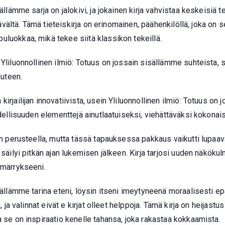
sällämme sarja on jalokivi, ja jokainen kirja vahvistaa keskeisiä
ttävältä. Tämä tieteiskirja on erinomainen, päähenkilöllä, joka on 
luokkaa, mikä tekee siitä klassikon tekeillä.
 Yliluonnollinen ilmiö: Totuus on jossain sisällämme suhteista
uteen.
irjailijan innovatiivista, usein Yliluonnollinen ilmiö: Totuus o
odellisuuden elementtejä ainutlaatuiseksi, viehättäväksi kokonai
nen perusteella, mutta tässä tapauksessa pakkaus vaikutti lupa
 säilyi pitkän ajan lukemisen jälkeen. Kirja tarjosi uuden näköku
mmärrykseeni.
isällämme tarina eteni, löysin itseni imeytyneenä moraalisesti 
ä, ja valinnat eivät e kirjat​ olleet helppoja. Tämä kirja on heija
a se on inspiraatio kenelle tahansa, joka rakastaa kokkaamista.