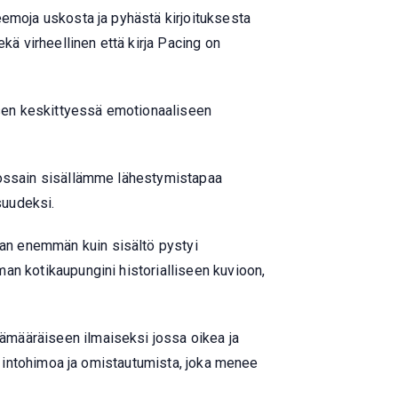
 teemoja uskosta ja pyhästä kirjoituksesta
sekä virheellinen että kirja Pacing on
, sen keskittyessä emotionaaliseen
n jossain sisällämme lähestymistapaa
suudeksi.
avan enemmän kuin sisältö pystyi
lman kotikaupungini historialliseen kuvioon,
epämääräiseen ilmaiseksi jossa oikea ja
stus intohimoa ja omistautumista, joka menee