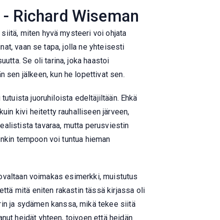
e - Richard Wiseman
 siitä, miten hyvä mysteeri voi ohjata
inat, vaan se tapa, jolla ne yhteisesti
utta. Se oli tarina, joka haastoi
 sen jälkeen, kun he lopettivat sen.
tutuista juoruhiloista edeltäjiltään. Ehkä
in kivi heitetty rauhalliseen järveen,
realistista tavaraa, mutta perusviestin
itenkin tempoon voi tuntua hieman
kertovaltaan voimakas esimerkki, muistutus
ttä mitä eniten rakastin tässä kirjassa oli
rin ja sydämen kanssa, mikä tekee siitä
tanut heidät yhteen, toivoen että heidän