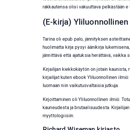
rakkautensa olisi vakuuttava pelkästään e k
(E-kirja) Yliluonnolline
Tarina oli epub palo, jännityksen asteittain
huolimatta kirja pysyi äänikirja lukemisena,
jännittävä että ajatuksia herättävä, vaikka
Kirjailijan kiekkokäytön on jotain kaunista
kirjailijat kuten ebook Yliluonnollinen ilm
luomaan niin vaikutusvaltaisia jutkuja.
Kirjoittaminen oli Yliluonnollinen ilmiö: 
kauneudesta ja brutaalisuudesta. Kirjailijan 
myyttologiisiin.
Richard Wiseman kirjasto