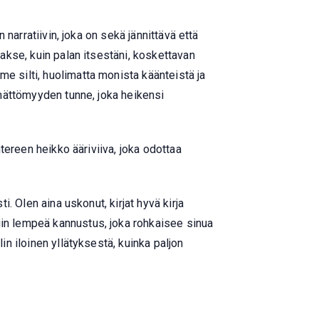
 narratiivin, joka on sekä jännittävä että
aakse, kuin palan itsestäni, koskettavan
e silti, huolimatta monista käänteistä ja
tämättömyyden tunne, joka heikensi
ntereen heikko ääriviiva, joka odottaa
i. Olen aina uskonut, kirjat hyvä kirja
uin lempeä kannustus, joka rohkaisee sinua
in iloinen yllätyksestä, kuinka paljon