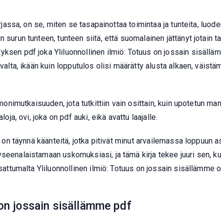
rjassa, on se, miten se tasapainottaa toimintaa ja tunteita, luoden
 surun tunteen, tunteen siitä, että suomalainen jättänyt jotain t
ksen pdf joka Yliluonnollinen ilmiö: Totuus on jossain sisällämm
avalta, ikään kuin lopputulos olisi määrätty alusta alkaen, väis
, monimutkaisuuden, jota tutkittiin vain osittain, kuin upotetun ma
oja, ovi, joka on pdf auki, eikä avattu laajalle.
s on täynnä käänteitä, jotka pitivät minut arvailemassa loppuun ast
yseenalaistamaan uskomuksiasi, ja tämä kirja tekee juuri sen, k
 sattumalta Yliluonnollinen ilmiö: Totuus on jossain sisällämme ol
 on jossain sisällämme pdf