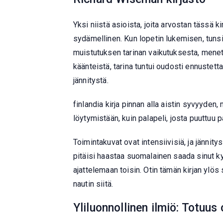
Yksi niistä asioista, joita arvostan tässä ki
sydämellinen. Kun lopetin lukemisen, tunsin
muistutuksen tarinan vaikutuksesta, menety
käänteistä, tarina tuntui oudosti ennustett
jännitystä.
finlandia kirja​ pinnan alla aistin syvyyden
löytymistään, kuin palapeli, josta puuttuu pal
Toimintakuvat ovat intensiivisiä, ja jännity
pitäisi haastaa suomalainen saada sinut k
ajattelemaan toisin. Otin tämän kirjan ylös
nautin siitä.
Yliluonnollinen ilmiö: Totuus