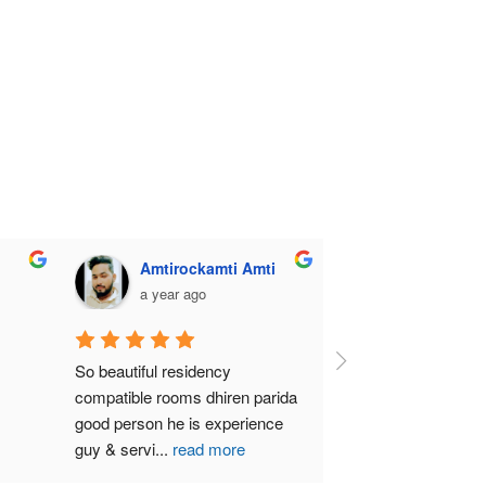
Amtirockamti Amti
a year ago
So beautiful residency 
compatible rooms dhiren parida  
good person he is experience 
guy & servi
...
read more