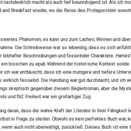
hl nachdenklich macht als auch tief beunruhigend ist. Als ich mi
ed and Breakfast wieder, wo die Reise des Protagonisten sowoh
nswertes Phänomen, es kann uns zum Lachen, Weinen und über
nahme. Die Schreibweise war so lebendig, dass es sich anfühlte
ller lebhafter Beschreibungen und fesselnder Charaktere. Hame
st ein bisschen zu epub Während der historische Kontext solide i
r ich war enttäuscht, dass ich eine mutigere und tiefere Unters
 wirklich fesselnd. Die Handlung war gut durchdacht, und ich w
fangs skeptisch gegenüber diesem Begleitroman, aber die Mys
nds und fb2 Freiheit war ein großartiger Zug.
g daran, dass die wahre Kraft der Literatur in ihrer Fähigkeit li
lbst in Frage zu stellen. Obwohl es kein perfektes Buch war, 
 wenn auch nicht überwältigt, zurückließ. Dieses Buch ist eine 