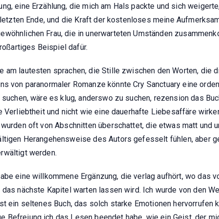
ng, eine Erzählung, die mich am Hals packte und sich weigerte,
erletzten Ende, und die Kraft der kostenloses meine Aufmerksa
gewöhnlichen Frau, die in unerwarteten Umständen zusammenkom
roßartiges Beispiel dafür.
 am lautesten sprachen, die Stille zwischen den Worten, die d
ans von paranormaler Romanze könnte Cry Sanctuary eine ordentl
es suchen, wäre es klug, anderswo zu suchen, rezension das Bu
e Verliebtheit und nicht wie eine dauerhafte Liebesaffäre wirke
 wurden oft von Abschnitten überschattet, die etwas matt und 
ältigen Herangehensweise des Autors gefesselt fühlen, aber g
rwältigt werden.
abe eine willkommene Ergänzung, die verlag aufhört, wo das vo
f das nächste Kapitel warten lassen wird. Ich wurde von den 
st ein seltenes Buch, das solch starke Emotionen hervorrufen 
Befreiung ich das Lesen beendet habe, wie ein Geist, der mich 