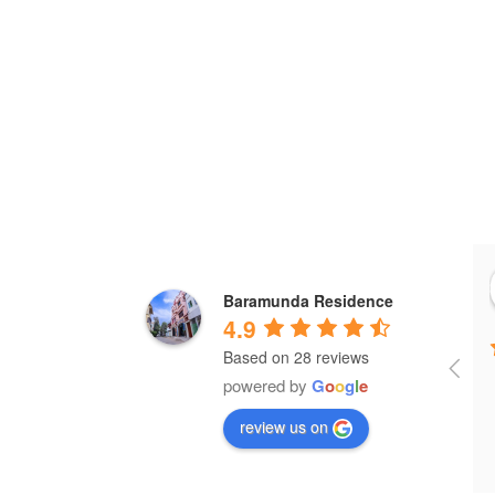
Baramunda Residence
4.9
Based on 28 reviews
powered by
G
o
o
g
l
e
review us on