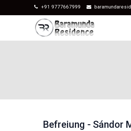
+91 9777667999
baramundaresi
Befreiung - Sándor 