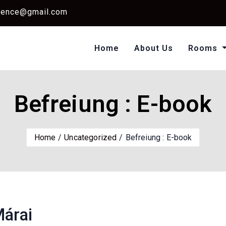
dence@gmail.com
Home
About Us
Rooms
Single Standard Ro
Classic Room Non AC
Befreiung : E-book
Home
Uncategorized
Befreiung : E-book
Márai