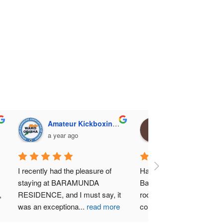
Amateur Kickboxing Association, Odisha
Gurucharan Mohapa
a year ago
a year ago
I recently had the pleasure of 
Had a fantastic stay at 
staying at BARAMUNDA 
Baramunda residence ! T
 
RESIDENCE, and I must say, it 
rooms were super clean , 
was an exceptiona
...
read more
comfortable and well mai
more