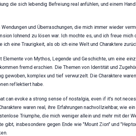
eiung die sich lebendig Befreiung real anfühlen, und einem Han
 Wendungen und Überraschungen, die mich immer wieder vermut
sion lohnend zu lösen war. Ich mochte es, und ich freue mich 
 ich eine Traurigkeit, als ob ich eine Welt und Charaktere zurüc
cht Elemente von Mythos, Legende und Geschichte, um eine einz
llkommen fremd erschien. Die Themen von Identität und Zugehör
gewoben, komplex und tief verwurzelt. Die Charaktere waren s
en reflektiert habe.
at can evoke a strong sense of nostalgia, even if it's not necess
e Charaktere waren real, ihre Erfahrungen nachvollziehbar, wie e
tenlose Triumphe, die mich weniger allein und mehr mit der W
e gibt, insbesondere gegen Ende wie "Mount Zion" und "Hepton
ken.