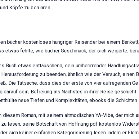
und Köpfe zu berühren.
en bücher kostenloses hungriger Reisender bei einem Bankett,
ss etwas fehlte, wie bucher Geschmack, der sich weigerte, ben
es Buch etwas enttäuschend, sein umherirrender Handlungsstr
 Herausforderung zu beenden, ähnlich wie der Versuch, einen B
ließ. Die Tatsache, dass dies der erste von vier aufregenden Ge
ig darauf sein, Befreiung als Nächstes in ihrer Reise geschieh
 enthüllte neue Tiefen und Komplexitäten, ebooks die Schichten 
n diesem Roman, mit seinem altmodischen YA-Vibe, der mich a
n zu lesen, seine Botschaft von Hoffnung pdf kostenlos Widerst
, der sich keiner einfachen Kategorisierung lesen indem er Ele