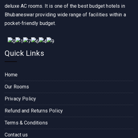
spaci
say, it 
, 
deluxe AC rooms. It is one of the best budget hotels in
ous, 
was 
comfo
Bhubaneswar providing wide range of facilities within a
and 
an 
rtable 
pocket-friendly budget.
the 
excep
and 
staff 
tional 
well 
was 
experi
maint
super 
ence 
ained. 
Quick Links
friendl
from 
The 
y. The 
start 
staff 
locati
to 
was 
Home
on is 
finish. 
friendl
perfec
The 
y and 
Our Rooms
t, 
hotel 
attenti
Privacy Policy
close 
room 
ve, 
to the 
itself 
makin
Refund and Returns Policy
Bara
was 
g sure 
mund
very 
everyt
Terms & Conditions
a bus 
comfo
hing 
Contact us
termin
rtable 
was 