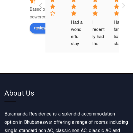
Based on 28 reviews
powered by
G
o
o
g
l
e
Had a 
I 
Had a 
review us on
wond
recent
fantas
erful 
ly had 
tic 
stay 
the 
stay 
at 
pleas
at 
Bara
ure of 
Bara
mund
stayin
mund
a 
g at 
a 
Resid
BARA
reside
ence! 
MUN
nce ! 
About Us
The 
DA 
The 
room
RESI
room
s 
DEN
s 
Baramunda Residence is a splendid accommodation
were 
CE, 
were 
clean 
and I 
super 
option in Bhubaneswar offering a range of rooms including
and 
must 
clean 
single standard non AC, classic non AC, classic AC and