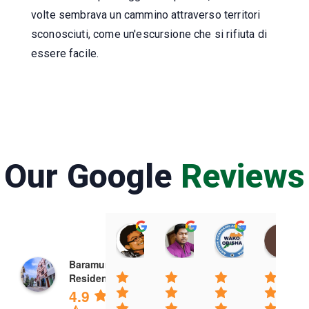
volte sembrava un cammino attraverso territori
sconosciuti, come un'escursione che si rifiuta di
essere facile.
Our Google
Reviews
Raviteja Kurapati
Prasenjit Das
Amateur Ki
08:20 26 Feb 25
06:16 22 Feb 25
03:09 22 Feb
Baramunda
Residence
4.9