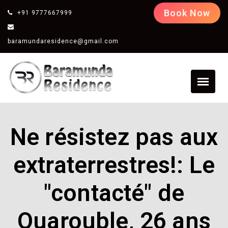
Book Now
+91 9777667999
baramundaresidence@gmail.com
Ne résistez pas aux
extraterrestres!: Le
"contacté" de
Quarouble, 26 ans