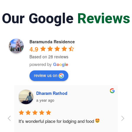
Our Google
Reviews
Baramunda Residence
4.9
Based on 28 reviews
powered by
G
o
o
g
l
e
review us on
Dharam Rathod
a year ago
It's wonderful place for lodging and food 
Room
home