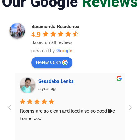
Our Google
Reviews
Baramunda Residence
4.9
Based on 28 reviews
powered by
G
o
o
g
l
e
review us on
Sesadeba Lenka
a year ago
Rooms are so clean and food also so good like 
So c
home food