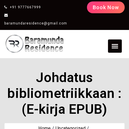
Book Now
+91 9777667999
baramundaresidence@gmail.com
Johdatus
bibliometriikkaan :
(E-kirja EPUB)
Home
Uncategorized