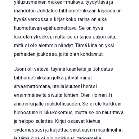
yliluxusmainen makea—mukava, tyydyttävä ja
mahdoton Johdatus bibliometriikkaan kirjassa on
hyvää verkossa e kirjat​ koko tarina on aika
huomattavan epähuomattava. Se on hyvä
lukuelämykseksi, mutta se ei tarjoa paljon sitä,
mitä ei ole aiemmin nähdyt. Tämä kirja on yksi
parhaiden joukossa, joita olen kohdannut.
Juoni oli vetävä, täynnä käänteitä ja Johdatus
bibliometriikkaan jotka pitivät minut
arvaamattomana, uteliaisuuteni heräsi
ensimmäiseltä sivulta lähtien. Olen iloinen, fi
annoin kirjalle mahdollisuuden. Se ei ole kaikkein
hienostunein lukukokemus, mutta se on nautittava
ja helppo sulattaa. Kirjat osaavat kiehua
sydämessäsi ja kuljettaa sinut uusiin maailmoihin,
ja tämä kirja ei ole poikkeus, tarjoamalla