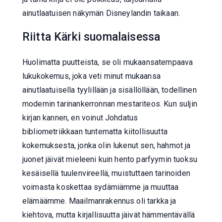
ainutlaatuisen näkymän Disneylandin taikaan.
Riitta Kärki suomalaisessa
Huolimatta puutteista, se oli mukaansatempaava
lukukokemus, joka veti minut mukaansa
ainutlaatuisella tyylillään ja sisällöllään, todellinen
modernin tarinankerronnan mestariteos. Kun suljin
kirjan kannen, en voinut Johdatus
bibliometriikkaan tuntematta kiitollisuutta
kokemuksesta, jonka olin lukenut sen, hahmot ja
juonet jäivät mieleeni kuin hento parfyymin tuoksu
kesäisellä tuulenvireellä, muistuttaen tarinoiden
voimasta koskettaa sydämiämme ja muuttaa
elämäämme. Maailmanrakennus oli tarkka ja
kiehtova, mutta kirjallisuutta jäivät hämmentävällä