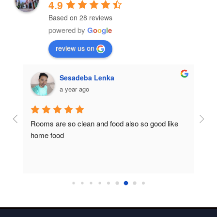
4.9
Based on 28 reviews
powered by
G
o
o
g
l
e
review us on
Sesadeba Lenka
a year ago
Rooms are so clean and food also so good like 
So c
home food