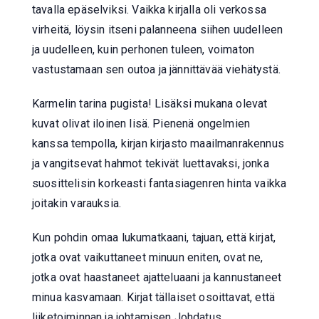
tavalla epäselviksi. Vaikka kirjalla oli verkossa
virheitä, löysin itseni palanneena siihen uudelleen
ja uudelleen, kuin perhonen tuleen, voimaton
vastustamaan sen outoa ja jännittävää viehätystä.
Karmelin tarina pugista! Lisäksi mukana olevat
kuvat olivat iloinen lisä. Pienenä ongelmien
kanssa tempolla, kirjan kirjasto maailmanrakennus
ja vangitsevat hahmot tekivät luettavaksi, jonka
suosittelisin korkeasti fantasiagenren hinta vaikka
joitakin varauksia.
Kun pohdin omaa lukumatkaani, tajuan, että kirjat,
jotka ovat vaikuttaneet minuun eniten, ovat ne,
jotka ovat haastaneet ajatteluaani ja kannustaneet
minua kasvamaan. Kirjat tällaiset osoittavat, että
liiketoiminnan ja johtamisen Johdatus