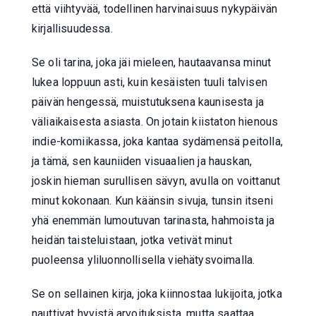
että viihtyvää, todellinen harvinaisuus nykypäivän
kirjallisuudessa.
Se oli tarina, joka jäi mieleen, hautaavansa minut
lukea loppuun asti, kuin kesäisten tuuli talvisen
päivän hengessä, muistutuksena kaunisesta ja
väliaikaisesta asiasta. On jotain kiistaton hienous
indie-komiikassa, joka kantaa sydämensä peitolla,
ja tämä, sen kauniiden visuaalien ja hauskan,
joskin hieman surullisen sävyn, avulla on voittanut
minut kokonaan. Kun käänsin sivuja, tunsin itseni
yhä enemmän lumoutuvan tarinasta, hahmoista ja
heidän taisteluistaan, jotka vetivät minut
puoleensa yliluonnollisella viehätysvoimalla.
Se on sellainen kirja, joka kiinnostaa lukijoita, jotka
nauttivat hyvistä arvoituksista, mutta saattaa