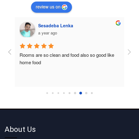
review us on
Sesadeba Lenka
a year ago
Rooms are so clean and food also so good like 
So c
home food
About Us