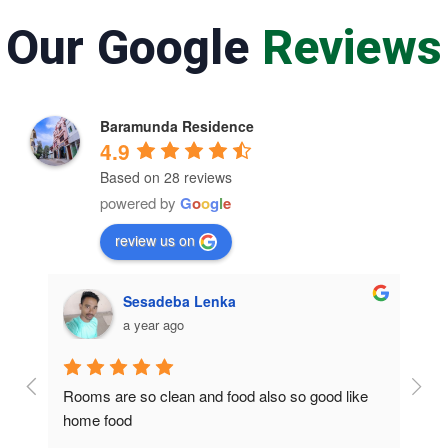
Our Google
Reviews
Baramunda Residence
4.9
Based on 28 reviews
powered by
G
o
o
g
l
e
review us on
Sesadeba Lenka
a year ago
Rooms are so clean and food also so good like 
So c
home food