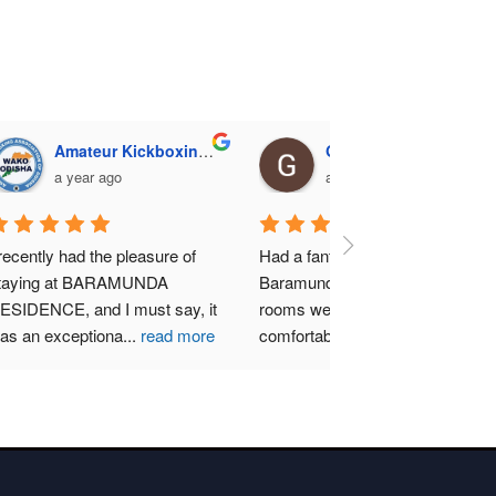
Amateur Kickboxing Association, Odisha
Gurucharan Mohapa
a year ago
a year ago
I recently had the pleasure of 
Had a fantastic stay at 
staying at BARAMUNDA 
Baramunda residence ! T
 
RESIDENCE, and I must say, it 
rooms were super clean , 
was an exceptiona
...
read more
comfortable and well mai
more