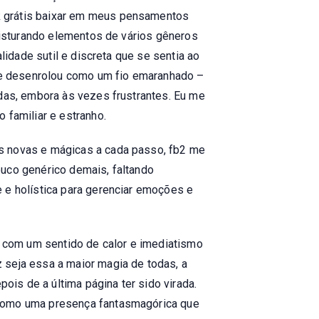
k grátis baixar em meus pensamentos
 misturando elementos de vários gêneros
lidade sutil e discreta que se sentia ao
se desenrolou como um fio emaranhado –
adas, embora às vezes frustrantes. Eu me
 familiar e estranho.
as novas e mágicas a cada passo, fb2 me
ouco genérico demais, faltando
 e holística para gerenciar emoções e
 com um sentido de calor e imediatismo
 seja essa a maior magia de todas, a
is de a última página ter sido virada.
 como uma presença fantasmagórica que