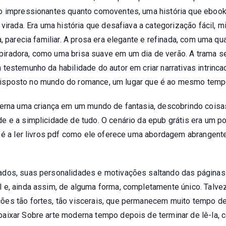
ão impressionantes quanto comoventes, uma história que eboo
 virada. Era uma história que desafiava a categorização fácil,
, parecia familiar. A prosa era elegante e refinada, com uma qua
iradora, como uma brisa suave em um dia de verão. A trama 
testemunho da habilidade do autor em criar narrativas intrinc
te disposto no mundo do romance, um lugar que é ao mesmo tempo
derna uma criança em um mundo de fantasia, descobrindo cois
e e a simplicidade de tudo. O cenário da epub grátis era um p
 é a ler livros pdf como ele oferece uma abordagem abrangente
ados, suas personalidades e motivações saltando das páginas
 e, ainda assim, de alguma forma, completamente único. Talvez
es tão fortes, tão viscerais, que permanecem muito tempo depo
baixar Sobre arte moderna tempo depois de terminar de lê-la,