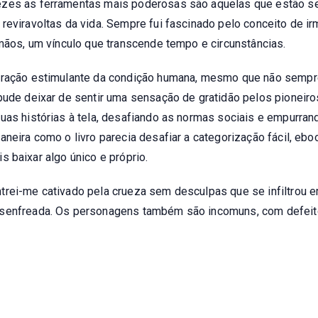
ezes as ferramentas mais poderosas são aquelas que estão s
reviravoltas da vida. Sempre fui fascinado pelo conceito de ir
rmãos, um vínculo que transcende tempo e circunstâncias.
loração estimulante da condição humana, mesmo que não sempr
 pude deixar de sentir uma sensação de gratidão pelos pioneiro
uas histórias à tela, desafiando as normas sociais e empurran
aneira como o livro parecia desafiar a categorização fácil, eb
tis baixar algo único e próprio.
trei-me cativado pela crueza sem desculpas que se infiltrou 
esenfreada. Os personagens também são incomuns, com defeit