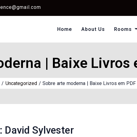
dence@gmail.com
Home
About Us
Rooms
Single Standard Ro
Classic Room Non AC
derna | Baixe Livros
e
Uncategorized
Sobre arte moderna | Baixe Livros em PDF 
: David Sylvester