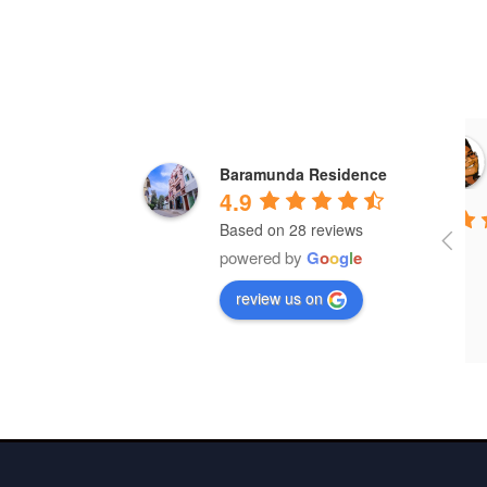
Baramunda Residence
4.9
Based on 28 reviews
powered by
G
o
o
g
l
e
review us on