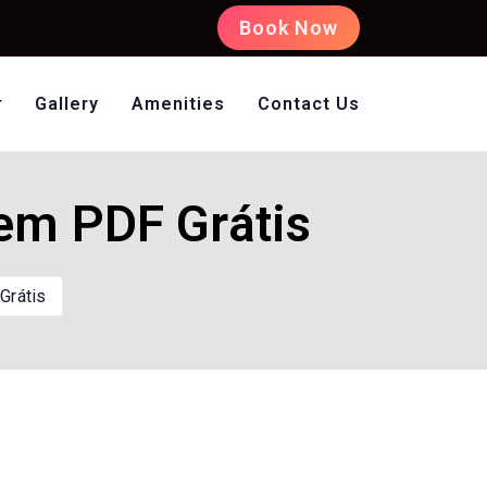
Book Now
Gallery
Amenities
Contact Us
oms Non AC
 em PDF Grátis
Grátis