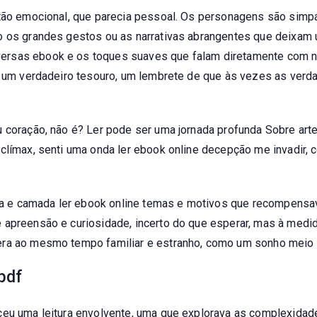
 tão emocional, que parecia pessoal. Os personagens são sim
ão os grandes gestos ou as narrativas abrangentes que deixam
rsas ebook e os toques suaves que falam diretamente com nos
ro um verdadeiro tesouro, um lembrete de que às vezes as ver
u coração, não é? Ler pode ser uma jornada profunda Sobre ar
 clímax, senti uma onda ler ebook online decepção me invadir,
ada e camada ler ebook online temas e motivos que recompensav
 apreensão e curiosidade, incerto do que esperar, mas à med
era ao mesmo tempo familiar e estranho, como um sonho meio
 pdf
eceu uma leitura envolvente, uma que explorava as complexid