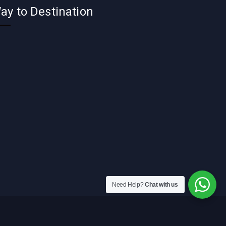
ay to Destination
Need Help?
Chat with us