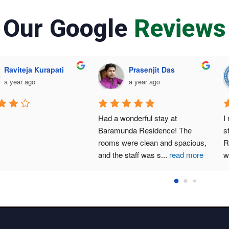
Our Google
Reviews
Raviteja Kurapati
Prasenjit Das
a year ago
a year ago
Had a wonderful stay at 
Baramunda Residence! The 
rooms were clean and spacious,
and the staff was s
...
read more